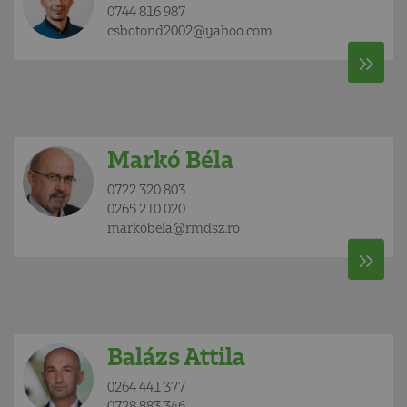
0744 816 987
csbotond2002@yahoo.com
Markó Béla
0722 320 803
0265 210 020
markobela@rmdsz.ro
Balázs Attila
0264 441 377
0728 883 346