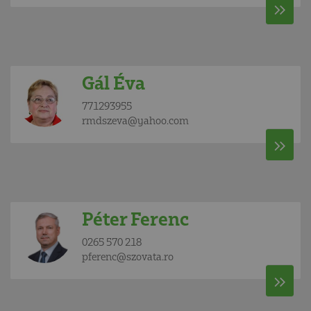
Gál Éva
771293955
rmdszeva@yahoo.com
Péter Ferenc
0265 570 218
pferenc@szovata.ro