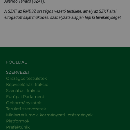
Állandó Tanács (SZÁT).
A SZÁT az RMDSZ országos vezető testülete, amely az SZKT által
elfogadott saját működési szabályzata alapján fejti ki tevékenységét.
FŐOLDAL
SZERVEZET
Országos testületek
Képviselőházi frakció
Szenátusi frakció
Európai Parlament
Önkormányzatok
Területi szervezetek
Minisztériumok, kormányzati intézmények
Platformok
Prefektúrák