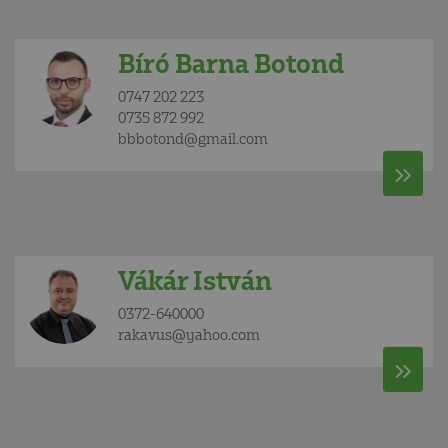
Bíró Barna Botond
0747 202 223
0735 872 992
bbbotond@gmail.com
Vákár István
0372-640000
rakavus@yahoo.com