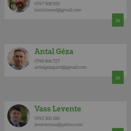
0747 508 925
borsi.lorant@gmail.com
Antal Géza
0749 606 727
antalgezapont@gmail.com
Vass Levente
0745 360 286
leventevass@yahoo.com