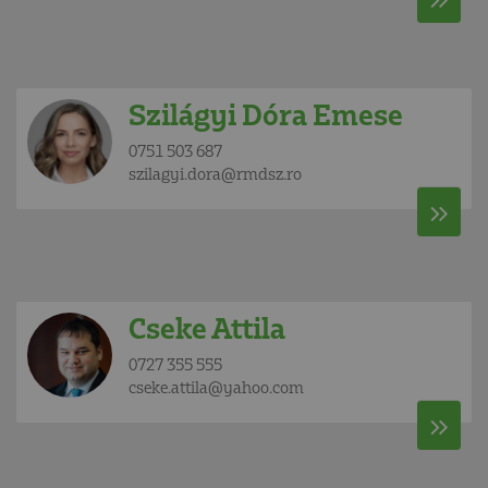
Szilágyi Dóra Emese
0751 503 687
szilagyi.dora@rmdsz.ro
Cseke Attila
0727 355 555
cseke.attila@yahoo.com