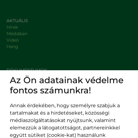
AKTUÁLIS
Hírek
Médiában
Videó
Hang
DOKUMENTUMOK
Az Ön adatainak védelme
HASZNOS LINKEK
fontos számunkra!
Annak érdekében, hogy személyre szabjuk a
tartalmakat és a hirdetéseket, közösségi
Impresszum
médiaszolgáltatásokat nyújtsunk, valamint
Adatvédelmi szabályzat
elemezzük a látogatottságot, partnereinkkel
EPP program
együtt sütiket (cookie-kat) használunk