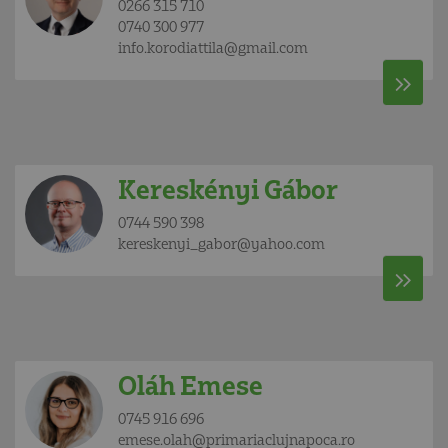
0266 315 710
0740 300 977
info.korodiattila@gmail.com
Kereskényi Gábor
0744 590 398
kereskenyi_gabor@yahoo.com
Oláh Emese
0745 916 696
emese.olah@primariaclujnapoca.ro