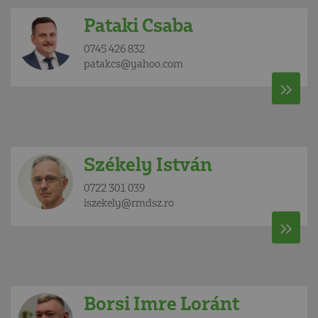
Pataki Csaba
0745 426 832
patakcs@yahoo.com
Székely István
0722 301 039
iszekely@rmdsz.ro
Borsi Imre Loránt