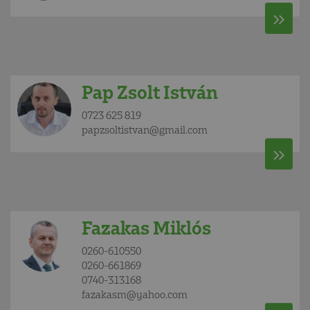
Pap Zsolt István
0723 625 819
papzsoltistvan@gmail.com
Fazakas Miklós
0260-610550
0260-661869
0740-313168
fazakasm@yahoo.com