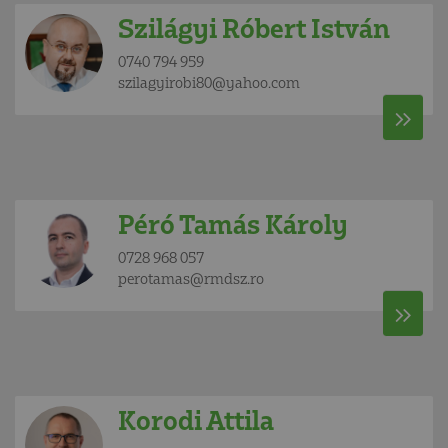
Szilágyi Róbert István
0740 794 959
szilagyirobi80@yahoo.com
Péró Tamás Károly
0728 968 057
perotamas@rmdsz.ro
Korodi Attila