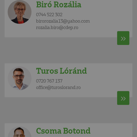
Biró Rozália
0744 522 302
birorozalia13@yahoo.com
rozalia.biro@cdep.ro
Turos Lóránd
0720 767 137
office@turoslorand.ro
Csoma Botond