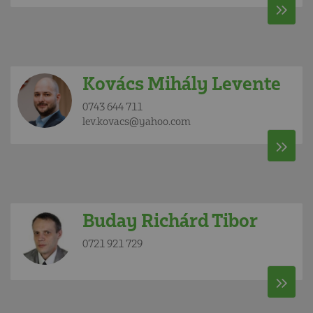
Kovács Mihály Levente
0743 644 711
lev.kovacs@yahoo.com
Buday Richárd Tibor
0721 921 729