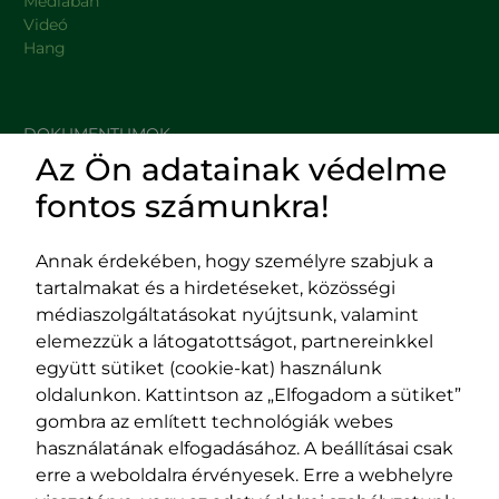
Médiában
Videó
Hang
DOKUMENTUMOK
Az Ön adatainak védelme
HASZNOS LINKEK
fontos számunkra!
Annak érdekében, hogy személyre szabjuk a
tartalmakat és a hirdetéseket, közösségi
Impresszum
médiaszolgáltatásokat nyújtsunk, valamint
Adatvédelmi szabályzat
elemezzük a látogatottságot, partnereinkkel
EPP program
együtt sütiket (cookie-kat) használunk
400029 Kolozsvár,
400489 Kolozsvár,
oldalunkon. Kattintson az „Elfogadom a sütiket”
Fürdő (Card. Iuliu Hossu) utca, 41.
Majális utca, 60.
gombra az említett technológiák webes
szám
szám
használatának elfogadásához. A beállításai csak
tel/fax:
0723 250 321
tel/fax:
0264 590 758
erre a weboldalra érvényesek. Erre a webhelyre
email:
office@rmdsz.ro
email: