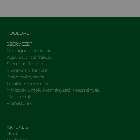
FŐOLDAL
SZERVEZET
Országos testületek
Képviselőházi frakció
Szenátusi frakció
Európai Parlament
Önkormányzatok
Területi szervezetek
Minisztériumok, kormányzati intézmények
Platformok
Prefektúrák
AKTUÁLIS
Hírek