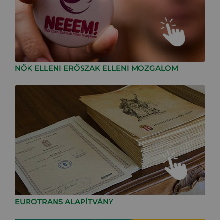
NŐK ELLENI ERŐSZAK ELLENI MOZGALOM
EUROTRANS ALAPÍTVÁNY