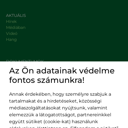
AKTUÁLIS
Hírek
Médiában
Videó
Hang
DOKUMENTUMOK
Az Ön adatainak védelme
HASZNOS LINKEK
fontos számunkra!
Annak érdekében, hogy személyre szabjuk a
tartalmakat és a hirdetéseket, közösségi
Impresszum
médiaszolgáltatásokat nyújtsunk, valamint
Adatvédelmi szabályzat
elemezzük a látogatottságot, partnereinkkel
EPP program
együtt sütiket (cookie-kat) használunk
400029 Kolozsvár,
400489 Kolozsvár,