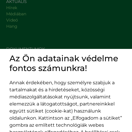
AKTUÁLIS
Hírek
Médiában
Videó
Hang
DOKUMENTUMOK
Az Ön adatainak védelme
HASZNOS LINKEK
fontos számunkra!
Annak érdekében, hogy személyre szabjuk a
tartalmakat és a hirdetéseket, közösségi
Impresszum
médiaszolgáltatásokat nyújtsunk, valamint
Adatvédelmi szabályzat
elemezzük a látogatottságot, partnereinkkel
EPP program
együtt sütiket (cookie-kat) használunk
400029 Kolozsvár,
400489 Kolozsvár,
oldalunkon. Kattintson az „Elfogadom a sütiket”
Fürdő (Card. Iuliu Hossu) utca, 41.
Majális utca, 60.
gombra az említett technológiák webes
szám
szám