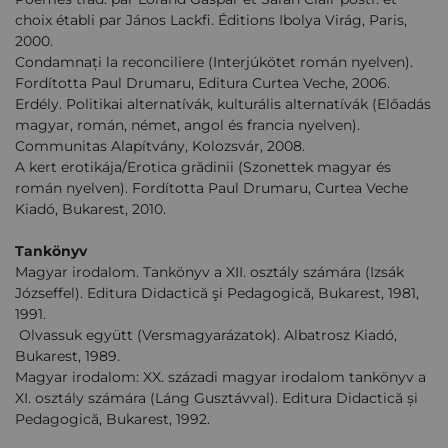
choix établi par János Lackfi. Éditions Ibolya Virág, Paris,
2000.
Condamnați la reconciliere (Interjúkötet román nyelven).
Fordította Paul Drumaru, Editura Curtea Veche, 2006.
Erdély. Politikai alternatívák, kulturális alternatívák (Előadás
magyar, román, német, angol és francia nyelven).
Communitas Alapítvány, Kolozsvár, 2008.
A kert erotikája/Erotica grădinii (Szonettek magyar és
román nyelven). Fordította Paul Drumaru, Curtea Veche
Kiadó, Bukarest, 2010.
Tankönyv
Magyar irodalom. Tankönyv a XII. osztály számára (Izsák
Józseffel). Editura Didactică şi Pedagogică, Bukarest, 1981,
1991.
Olvassuk együtt (Versmagyarázatok). Albatrosz Kiadó,
Bukarest, 1989.
Magyar irodalom: XX. századi magyar irodalom tankönyv a
XI. osztály számára (Láng Gusztávval). Editura Didactică și
Pedagogică, Bukarest, 1992.