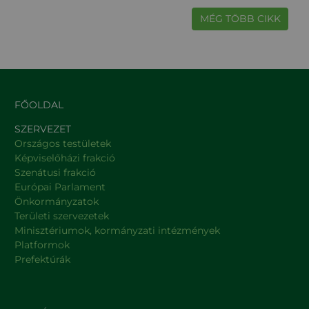
MÉG TÖBB CIKK
FŐOLDAL
SZERVEZET
Országos testületek
Képviselőházi frakció
Szenátusi frakció
Európai Parlament
Önkormányzatok
Területi szervezetek
Minisztériumok, kormányzati intézmények
Platformok
Prefektúrák