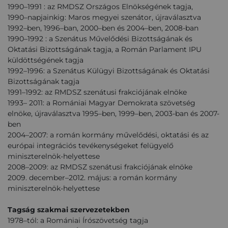
1990–1991 : az RMDSZ Országos Elnökségének tagja,
1990–napjainkig: Maros megyei szenátor, újraválasztva
1992–ben, 1996–ban, 2000–ben és 2004–ben, 2008-ban
1990–1992 : a Szenátus Művelődési Bizottságának és
Oktatási Bizottságának tagja, a Román Parlament IPU
küldöttségének tagja
1992–1996: a Szenátus Külügyi Bizottságának és Oktatási
Bizottságának tagja
1991–1992: az RMDSZ szenátusi frakciójának elnöke
1993– 2011: a Romániai Magyar Demokrata szövetség
elnöke, újraválasztva 1995–ben, 1999–ben, 2003-ban és 2007-
ben
2004–2007: a román kormány művelődési, oktatási és az
európai integrációs tevékenységeket felügyelő
miniszterelnök-helyettese
2008–2009: az RMDSZ szenátusi frakciójának elnöke
2009. december–2012. május: a román kormány
miniszterelnök-helyettese
Tagság szakmai szervezetekben
1978–tól: a Romániai Írószövetség tagja