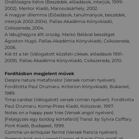
Önállóságra ítélve (Beszédek, előadások, interjúk, 1999-
2002). Mentor Kiadó, Marosvásárhely, 2002.
A magyar dilemma (Előadások, tanulmányok, beszédek,
interjúk 2002-2004). Pallas-Akadémia Könyvkiadó,
Csíkszereda, 2004.
A lábujjhegyre állt ország. Markó Bélával beszélget
Ágoston Hugó. Pallas-Akadémia Könyvkiadó, Csíkszereda,
2006.
Kié itt a tér (Válogatott közéleti cikkek, előadások 1991–
2009). Pallas-Akadémia Könyvkiadó, Csíkszereda, 2010.
Fordításban megjelent művek
Despre natura metaforelor (Versek román nyelven).
Fordította Paul Drumaru. Kriterion Könyvkiadó, Bukarest,
1989.
Timp canibal (Válogatott versek román nyelven). Fordította
Paul Drumaru. Komp-Press Kiadó, Kolozsvár, 1997.
Notes on a happy pear tree (Versek angol nyelven).
[Feljegyzés egy boldog körtefáról] Transl. by Sylvia Csiffary.
Pont Kiadó, Budapest, 1999.
Comme un échiquier fermé (Versek francia nyelven).
Poèmes trad. par Lorand Gaspar et Sarah Clair postf. et