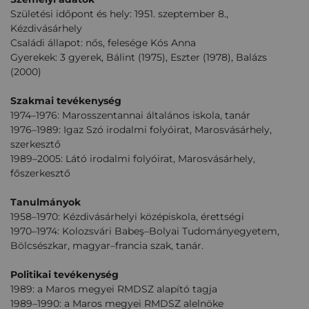
Születési időpont és hely: 1951. szeptember 8.,
Kézdivásárhely
Családi állapot: nős, felesége Kós Anna
Gyerekek: 3 gyerek, Bálint (1975), Eszter (1978), Balázs
(2000)
Szakmai tevékenység
1974–1976: Marosszentannai általános iskola, tanár
1976–1989: Igaz Szó irodalmi folyóirat, Marosvásárhely,
szerkesztő
1989–2005: Látó irodalmi folyóirat, Marosvásárhely,
főszerkesztő
Tanulmányok
1958–1970: Kézdivásárhelyi középiskola, érettségi
1970–1974: Kolozsvári Babeş–Bolyai Tudományegyetem,
Bölcsészkar, magyar–francia szak, tanár.
Politikai tevékenység
1989: a Maros megyei RMDSZ alapító tagja
1989–1990: a Maros megyei RMDSZ alelnöke