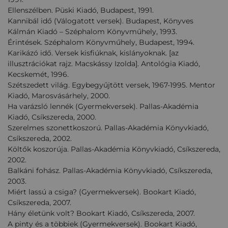
Ellenszélben. Püski Kiadó, Budapest, 1991.
Kannibál idő (Válogatott versek). Budapest, Könyves
Kálmán Kiadó – Széphalom Könyvműhely, 1993.
Érintések. Széphalom Könyvműhely, Budapest, 1994.
Karikázó idő. Versek kisfiúknak, kislányoknak. [az
illusztrációkat rajz. Macskássy Izolda]. Antológia Kiadó,
Kecskemét, 1996.
Szétszedett világ. Egybegyűjtött versek, 1967-1995. Mentor
Kiadó, Marosvásárhely, 2000.
Ha varázsló lennék (Gyermekversek). Pallas-Akadémia
Kiadó, Csíkszereda, 2000.
Szerelmes szonettkoszorú. Pallas-Akadémia Könyvkiadó,
Csíkszereda, 2002.
Költők koszorúja. Pallas-Akadémia Könyvkiadó, Csíkszereda,
2002.
Balkáni fohász. Pallas-Akadémia Könyvkiadó, Csíkszereda,
2003.
Miért lassú a csiga? (Gyermekversek). Bookart Kiadó,
Csíkszereda, 2007.
Hány életünk volt? Bookart Kiadó, Csíkszereda, 2007.
A pinty és a többiek (Gyermekversek). Bookart Kiadó,