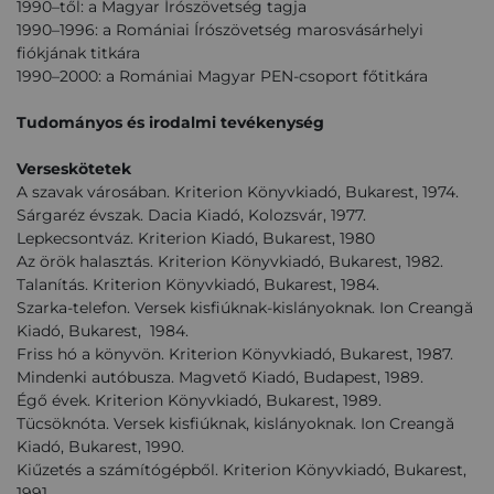
1990–től: a Magyar Írószövetség tagja
1990–1996: a Romániai Írószövetség marosvásárhelyi
fiókjának titkára
1990–2000: a Romániai Magyar PEN-csoport főtitkára
Tudományos és irodalmi tevékenység
Verseskötetek
A szavak városában. Kriterion Könyvkiadó, Bukarest, 1974.
Sárgaréz évszak. Dacia Kiadó, Kolozsvár, 1977.
Lepkecsontváz. Kriterion Kiadó, Bukarest, 1980
Az örök halasztás. Kriterion Könyvkiadó, Bukarest, 1982.
Talanítás. Kriterion Könyvkiadó, Bukarest, 1984.
Szarka-telefon. Versek kisfiúknak-kislányoknak. Ion Creangă
Kiadó, Bukarest, 1984.
Friss hó a könyvön. Kriterion Könyvkiadó, Bukarest, 1987.
Mindenki autóbusza. Magvető Kiadó, Budapest, 1989.
Égő évek. Kriterion Könyvkiadó, Bukarest, 1989.
Tücsöknóta. Versek kisfiúknak, kislányoknak. Ion Creangă
Kiadó, Bukarest, 1990.
Kiűzetés a számítógépből. Kriterion Könyvkiadó, Bukarest,
1991.