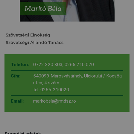
Markó Béla
Szövetségi Elnökség
Szövetségi Állandó Tanács
Telefon:
0722 320 803
,
0265 210 020
Cím:
540099 Marosvásárhely, Ulciorului / Köcsög
utca, 4 szám
tel: 0265-210020
Email:
markobela@rmdsz.ro
Személyi adatok