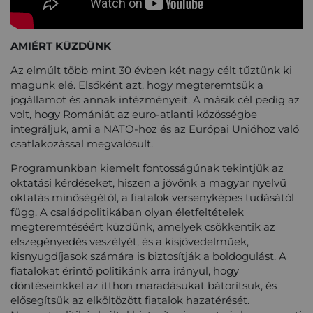
AMIÉRT KÜZDÜNK
Az elmúlt több mint 30 évben két nagy célt tűztünk ki
magunk elé. Elsőként azt, hogy megteremtsük a
jogállamot és annak intézményeit. A másik cél pedig az
volt, hogy Romániát az euro-atlanti közösségbe
integráljuk, ami a NATO-hoz és az Európai Unióhoz való
csatlakozással megvalósult.
Programunkban kiemelt fontosságúnak tekintjük az
oktatási kérdéseket, hiszen a jövőnk a magyar nyelvű
oktatás minőségétől, a fiatalok versenyképes tudásától
függ. A családpolitikában olyan életfeltételek
megteremtéséért küzdünk, amelyek csökkentik az
elszegényedés veszélyét, és a kisjövedelműek,
kisnyugdíjasok számára is biztosítják a boldogulást. A
fiatalokat érintő politikánk arra irányul, hogy
döntéseinkkel az itthon maradásukat bátorítsuk, és
elősegítsük az elköltözött fiatalok hazatérését.