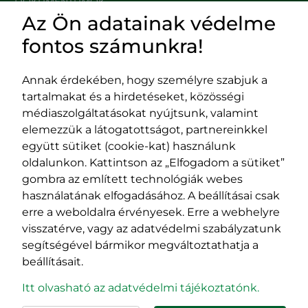
DOKUMENTUMOK
Az Ön adatainak védelme
HASZNOS LINKEK
fontos számunkra!
Annak érdekében, hogy személyre szabjuk a
tartalmakat és a hirdetéseket, közösségi
Impresszum
médiaszolgáltatásokat nyújtsunk, valamint
Adatvédelmi szabályzat
elemezzük a látogatottságot, partnereinkkel
EPP program
együtt sütiket (cookie-kat) használunk
400029 Kolozsvár,
400489 Kolozsvár,
oldalunkon. Kattintson az „Elfogadom a sütiket”
Fürdő (Card. Iuliu Hossu) utca, 41.
Majális utca, 60.
gombra az említett technológiák webes
szám
szám
használatának elfogadásához. A beállításai csak
tel/fax:
0723 250 321
tel/fax:
0264 590 758
erre a weboldalra érvényesek. Erre a webhelyre
email:
office@rmdsz.ro
email:
office@rmdsz.ro
visszatérve, vagy az adatvédelmi szabályzatunk
segítségével bármikor megváltoztathatja a
beállításait.
Itt olvasható az adatvédelmi tájékoztatónk.