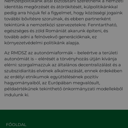
Nemzetpolitikánk által biztosítani szeretnénk a nemzeti
identitás megőrzését és átörökítését, külpolitikánkkal
pedig arra hívjuk fel a figyelmet, hogy közösségi jogaink
további bővítésre szorulnak, és ebben partnerként
tekintünk a nemzetközi szervezetekre. Fenntartható,
egészséges és zöld Romániát akarunk építeni, és
tovább adni a felnövekvő generációknak, ez
környezetvédelmi politikánk alapja.
Az RMDSZ az autonómiaformák – beleértve a területi
autonómiát is – elérését a törvényhozás útján kívánja
elérni: szorgalmazzuk az általános decentralizálást és a
szubszidiaritás elvének alkalmazását, ennek érdekében
az erdélyi etnikumok együttélésének pozitív
hagyományaiból, az Európában megvalósult,
példaértékűnek tekinthető önkormányzati modellekből
indulunk ki.
FŐOLDAL