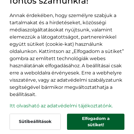
fontos számunkra!
Annak érdekében, hogy személyre szabjuk a
tartalmakat és a hirdetéseket, közösségi
Impresszum
médiaszolgáltatásokat nyújtsunk, valamint
Adatvédelmi szabályzat
elemezzük a látogatottságot, partnereinkkel
EPP program
együtt sütiket (cookie-kat) használunk
400029 Kolozsvár,
400489 Kolozsvár,
oldalunkon. Kattintson az „Elfogadom a sütiket”
Fürdő (Card. Iuliu Hossu) utca, 41.
Majális utca, 60.
gombra az említett technológiák webes
szám
szám
használatának elfogadásához. A beállításai csak
tel/fax:
0723 250 321
tel/fax:
0264 590 758
erre a weboldalra érvényesek. Erre a webhelyre
email:
office@rmdsz.ro
email:
office@rmdsz.ro
visszatérve, vagy az adatvédelmi szabályzatunk
segítségével bármikor megváltoztathatja a
beállításait.
Itt olvasható az adatvédelmi tájékoztatónk.
Elfogadom a
Sütibeállítások
© rmdsz.ro 2026
sütiket!