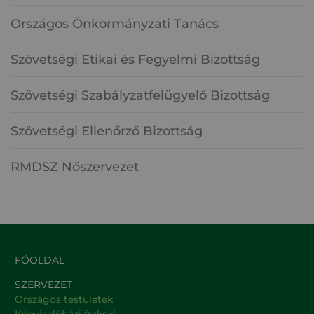
Országos Önkormányzati Tanács
Szövetségi Etikai és Fegyelmi Bizottság
Szövetségi Szabályzatfelügyelő Bizottság
Szövetségi Ellenőrző Bizottság
RMDSZ Nőszervezet
FŐOLDAL
SZERVEZET
Országos testületek