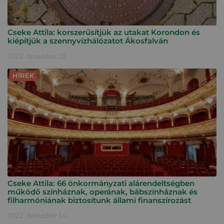
Cseke Attila: korszerűsítjük az utakat Korondon és
kiépítjük a szennyvízhálózatot Ákosfalván
2022. december 22.
HÍREK
Cseke Attila: 66 önkormányzati alárendeltségben
működő színháznak, operának, bábszínháznak és
filharmóniának biztosítunk állami finanszírozást
2022. december 14.