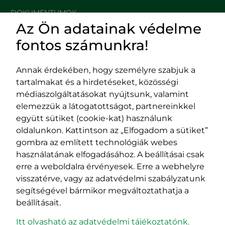
DOKUMENTUMOK
Az Ön adatainak védelme
HASZNOS LINKEK
fontos számunkra!
Annak érdekében, hogy személyre szabjuk a
tartalmakat és a hirdetéseket, közösségi
Impresszum
médiaszolgáltatásokat nyújtsunk, valamint
Adatvédelmi szabályzat
elemezzük a látogatottságot, partnereinkkel
EPP program
együtt sütiket (cookie-kat) használunk
400029 Kolozsvár,
400489 Kolozsvár,
oldalunkon. Kattintson az „Elfogadom a sütiket”
Fürdő (Card. Iuliu Hossu) utca, 41.
Majális utca, 60.
gombra az említett technológiák webes
szám
szám
használatának elfogadásához. A beállításai csak
tel/fax:
0723 250 321
tel/fax:
0264 590 758
erre a weboldalra érvényesek. Erre a webhelyre
email:
office@rmdsz.ro
email:
office@rmdsz.ro
visszatérve, vagy az adatvédelmi szabályzatunk
segítségével bármikor megváltoztathatja a
beállításait.
Itt olvasható az adatvédelmi tájékoztatónk.