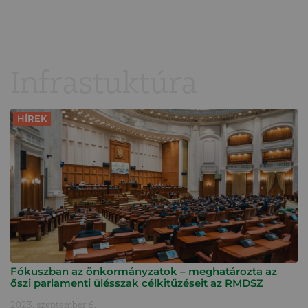
Infrastuktúra
HÍREK
Fókuszban az önkormányzatok – meghatározta az
őszi parlamenti ülésszak célkitűzéseit az RMDSZ
2023. szeptember 6.