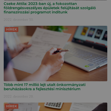
Cseke Attila: 2023-ban új, a fokozottan
földrengésveszélyes épületek felújítását szolgáló
finanszírozási programot indítunk
2022. december 30.
HÍREK
Több mint 17 millió lejt utalt önkormányzati
beruházásokra a fejlesztési minisztérium
2022. december 28.
HÍREK