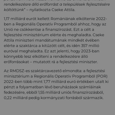
rendelkezésre álló erőforrást a települések fejlesztésére
költöttünk
” – nyilatkozta Cseke Attila.
1,17 milliárd eurót kellett Romániának elköltenie 2022-
ben a Regionális Operatív Programból ahhoz, hogy az
Unió ne csökkentse a finanszírozást. Ezt a célt a
fejlesztési minisztérium elérte és meghaladta. Cseke
Attila miniszteri mandátumának mindkét évében
elérte a szaktárca a kitűzött célt, és idén 357 millió
euróval meghaladta. Ez azt jelenti, hogy 2023-ban
könnyebb lesz elkölteni a rendelkezésre álló
erőforrásokat – mutatott rá a fejlesztési miniszter.
Az RMDSZ-es szaktárcavezető elmondta: a fejlesztési
minisztérium a Regionális Operatív Programból (POR)
2022-ben több mint 1,77 milliárd euró értékben utalt ki
pénzt a folyamatban lévő beruházások számláinak
fedezésére, ebből 1,55 milliárd uniós finanszírozásból,
0,22 milliárd pedig kormányzati forrásból származik.