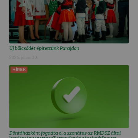
Új bölcsődét építettünk Parajdon
2026. július 30.
HÍREK
Döntőházként fogadta el a szenátus az RMDSZ által