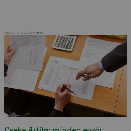
Főoldal
Aktuális
Hírek
Cseke Attila: minden eurót