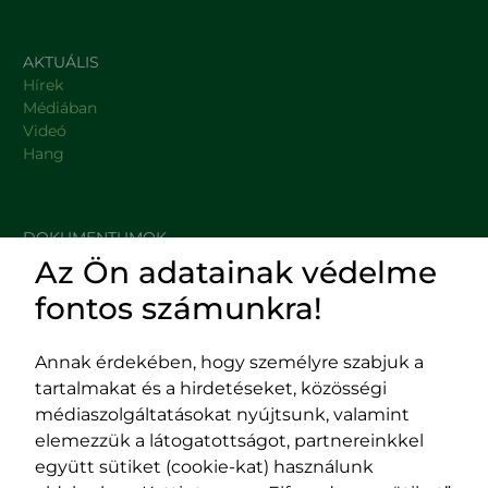
AKTUÁLIS
Hírek
Médiában
Videó
Hang
DOKUMENTUMOK
Az Ön adatainak védelme
HASZNOS LINKEK
fontos számunkra!
Annak érdekében, hogy személyre szabjuk a
tartalmakat és a hirdetéseket, közösségi
Impresszum
médiaszolgáltatásokat nyújtsunk, valamint
Adatvédelmi szabályzat
elemezzük a látogatottságot, partnereinkkel
EPP program
együtt sütiket (cookie-kat) használunk
400029 Kolozsvár,
400489 Kolozsvár,