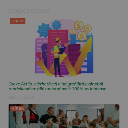
kapcsolódó
HÍREK
Cseke Attila: elérhető cél a helyreállítási alapból
rendelkezésre álló uniós pénzek 100%-os lehívása
2026. július 30.
HÍREK