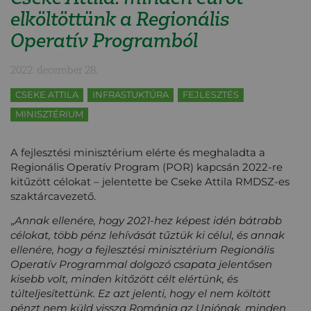
elköltöttünk a Regionális
Operatív Programból
2022. december 28.
CSEKE ATTILA
INFRASTUKTÚRA
FEJLESZTÉS
MINISZTÉRIUM
A fejlesztési minisztérium elérte és meghaladta a
Regionális Operatív Program (POR) kapcsán 2022-re
kitűzött célokat – jelentette be Cseke Attila RMDSZ-es
szaktárcavezető.
„
Annak ellenére, hogy 2021-hez képest idén bátrabb
célokat, több pénz lehívását tűztük ki célul, és annak
ellenére, hogy a fejlesztési minisztérium Regionális
Operatív Programmal dolgozó csapata jelentősen
kisebb volt, minden kitőzött célt elértünk, és
túlteljesítettünk. Ez azt jelenti, hogy el nem költött
pénzt nem küld vissza Románia az Uniónak, minden