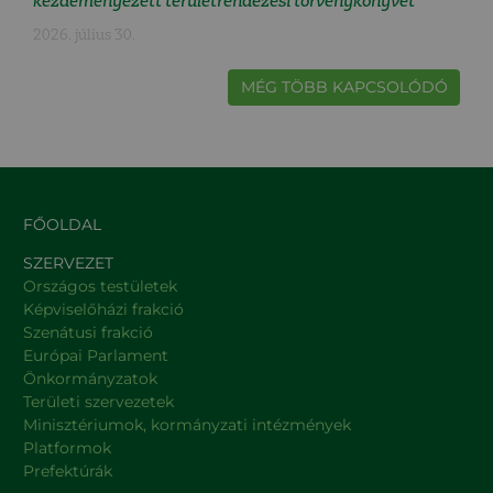
kezdeményezett területrendezési törvénykönyvet
2026. július 30.
MÉG TÖBB KAPCSOLÓDÓ
FŐOLDAL
SZERVEZET
Országos testületek
Képviselőházi frakció
Szenátusi frakció
Európai Parlament
Önkormányzatok
Területi szervezetek
Minisztériumok, kormányzati intézmények
Platformok
Prefektúrák