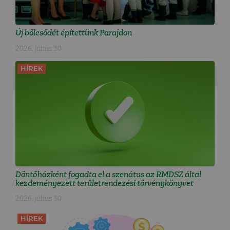
Új bölcsődét építettünk Parajdon
2026. július 30.
HÍREK
Döntőházként fogadta el a szenátus az RMDSZ által
kezdeményezett területrendezési törvénykönyvet
2026. július 30.
HÍREK