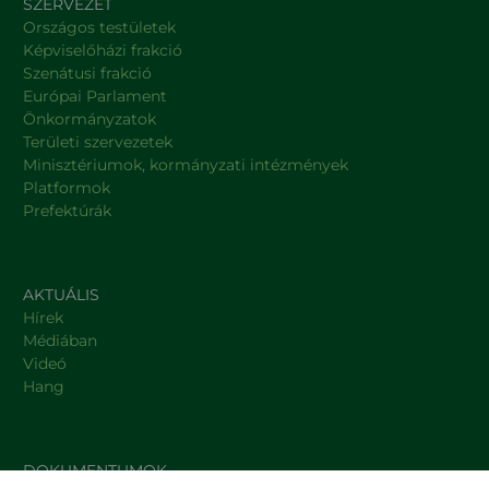
SZERVEZET
Országos testületek
Képviselőházi frakció
Szenátusi frakció
Európai Parlament
Önkormányzatok
Területi szervezetek
Minisztériumok, kormányzati intézmények
Platformok
Prefektúrák
AKTUÁLIS
Hírek
Médiában
Videó
Hang
DOKUMENTUMOK