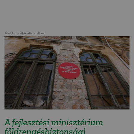
Főoldal
Aktuális
Hírek
A fejlesztési minisztérium
földrengésbiztonsági