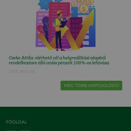
Cseke Attila: elérhető cél a helyreállítási alapból
rendelkezésre álló uniós pénzek 100%-os lehívása
2026. július 30.
MÉG TÖBB KAPCSOLÓDÓ
FŐOLDAL