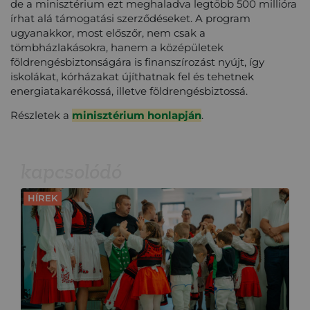
de a minisztérium ezt meghaladva legtöbb 500 millióra
írhat alá támogatási szerződéseket. A program
ugyanakkor, most előszőr, nem csak a
tömbházlakásokra, hanem a középületek
földrengésbiztonságára is finanszírozást nyújt, így
iskolákat, kórházakat újíthatnak fel és tehetnek
energiatakarékossá, illetve földrengésbiztossá.
Részletek a
minisztérium honlapján
.
kapcsolódó
HÍREK