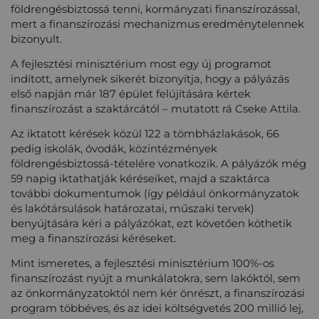
földrengésbiztossá tenni, kormányzati finanszírozással,
mert a finanszírozási mechanizmus eredménytelennek
bizonyult.
A fejlesztési minisztérium most egy új programot
indított, amelynek sikerét bizonyítja, hogy a pályázás
első napján már 187 épület felújítására kértek
finanszírozást a szaktárcától – mutatott rá Cseke Attila.
Az iktatott kérések közül 122 a tömbházlakások, 66
pedig iskolák, óvodák, közintézmények
földrengésbiztossá-tételére vonatkozik. A pályázók még
59 napig iktathatják kéréseiket, majd a szaktárca
további dokumentumok (így például önkormányzatok
és lakótársulások határozatai, műszaki tervek)
benyújtására kéri a pályázókat, ezt követően köthetik
meg a finanszírozási kéréseket.
Mint ismeretes, a fejlesztési minisztérium 100%-os
finanszírozást nyújt a munkálatokra, sem lakóktól, sem
az önkormányzatoktól nem kér önrészt, a finanszírozási
program többéves, és az idei költségvetés 200 millió lej,