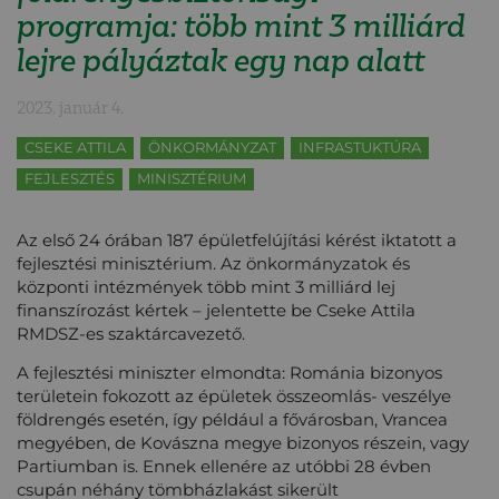
programja: több mint 3 milliárd
lejre pályáztak egy nap alatt
2023. január 4.
CSEKE ATTILA
ÖNKORMÁNYZAT
INFRASTUKTÚRA
FEJLESZTÉS
MINISZTÉRIUM
Az első 24 órában 187 épületfelújítási kérést iktatott a
fejlesztési minisztérium. Az önkormányzatok és
központi intézmények több mint 3 milliárd lej
finanszírozást kértek – jelentette be Cseke Attila
RMDSZ-es szaktárcavezető.
A fejlesztési miniszter elmondta: Románia bizonyos
területein fokozott az épületek összeomlás- veszélye
földrengés esetén, így például a fővárosban, Vrancea
megyében, de Kovászna megye bizonyos részein, vagy
Partiumban is. Ennek ellenére az utóbbi 28 évben
csupán néhány tömbházlakást sikerült