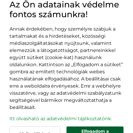
Az Ön adatainak védelme
HASZNOS LINKEK
fontos számunkra!
Annak érdekében, hogy személyre szabjuk a
tartalmakat és a hirdetéseket, közösségi
Impresszum
médiaszolgáltatásokat nyújtsunk, valamint
Adatvédelmi szabályzat
elemezzük a látogatottságot, partnereinkkel
EPP program
együtt sütiket (cookie-kat) használunk
400029 Kolozsvár,
400489 Kolozsvár,
oldalunkon. Kattintson az „Elfogadom a sütiket”
Fürdő (Card. Iuliu Hossu) utca, 41.
Majális utca, 60.
gombra az említett technológiák webes
szám
szám
használatának elfogadásához. A beállításai csak
tel/fax:
0723 250 321
tel/fax:
0264 590 758
erre a weboldalra érvényesek. Erre a webhelyre
email:
office@rmdsz.ro
email:
office@rmdsz.ro
visszatérve, vagy az adatvédelmi szabályzatunk
segítségével bármikor megváltoztathatja a
beállításait.
Itt olvasható az adatvédelmi tájékoztatónk.
Elfogadom a