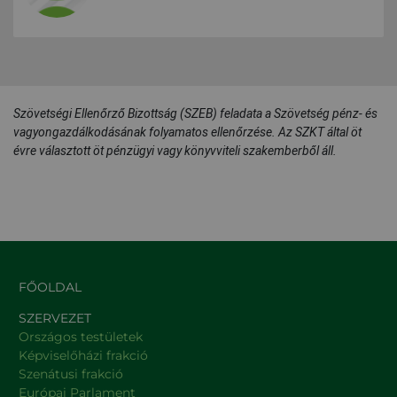
Szövetségi Ellenőrző Bizottság (SZEB) feladata a Szövetség pénz- és
vagyongazdálkodásának folyamatos ellenőrzése. Az SZKT által öt
évre választott öt pénzügyi vagy könyvviteli szakemberből áll.
FŐOLDAL
SZERVEZET
Országos testületek
Képviselőházi frakció
Szenátusi frakció
Európai Parlament