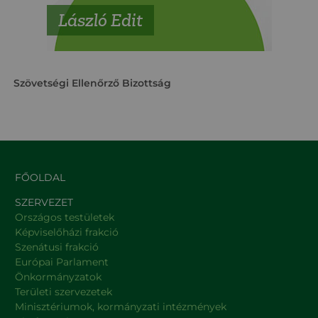
László Edit
Szövetségi Ellenőrző Bizottság
FŐOLDAL
SZERVEZET
Országos testületek
Képviselőházi frakció
Szenátusi frakció
Európai Parlament
Önkormányzatok
Területi szervezetek
Minisztériumok, kormányzati intézmények