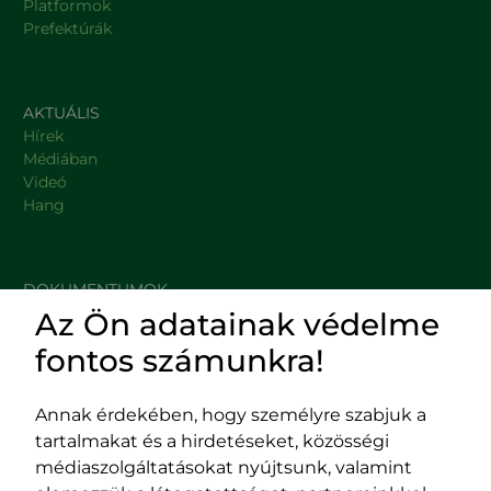
Platformok
Prefektúrák
AKTUÁLIS
Hírek
Médiában
Videó
Hang
DOKUMENTUMOK
Az Ön adatainak védelme
HASZNOS LINKEK
fontos számunkra!
Annak érdekében, hogy személyre szabjuk a
tartalmakat és a hirdetéseket, közösségi
Impresszum
médiaszolgáltatásokat nyújtsunk, valamint
Adatvédelmi szabályzat