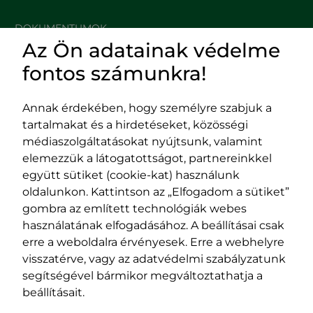
DOKUMENTUMOK
Az Ön adatainak védelme
HASZNOS LINKEK
fontos számunkra!
Annak érdekében, hogy személyre szabjuk a
tartalmakat és a hirdetéseket, közösségi
Impresszum
médiaszolgáltatásokat nyújtsunk, valamint
Adatvédelmi szabályzat
elemezzük a látogatottságot, partnereinkkel
EPP program
együtt sütiket (cookie-kat) használunk
400029 Kolozsvár,
400489 Kolozsvár,
oldalunkon. Kattintson az „Elfogadom a sütiket”
Fürdő (Card. Iuliu Hossu) utca, 41.
Majális utca, 60.
gombra az említett technológiák webes
szám
szám
használatának elfogadásához. A beállításai csak
tel/fax:
0723 250 321
tel/fax:
0264 590 758
erre a weboldalra érvényesek. Erre a webhelyre
email:
office@rmdsz.ro
email:
office@rmdsz.ro
visszatérve, vagy az adatvédelmi szabályzatunk
segítségével bármikor megváltoztathatja a
beállításait.