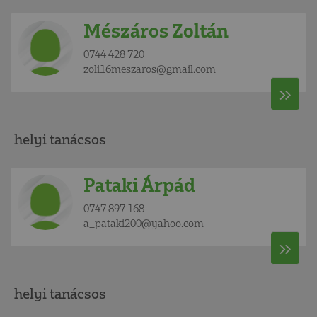
Mészáros Zoltán
0744 428 720
zoli16meszaros@gmail.com
helyi tanácsos
Pataki Árpád
0747 897 168
a_pataki200@yahoo.com
helyi tanácsos