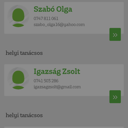
Szabó Olga
0747 811 061
szabo_olga16@yahoo.com
helyi tanácsos
Igazság Zsolt
0741 503 286
igazsagzsolt@gmail.com
helyi tanácsos