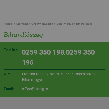
Főoldal
Szervezet
Önkormányzatok
Bihar megye
Bihardiószeg
Bihardiószeg
Telefon:
0259 350 198
0259 350
,
196
Cím:
Livezilor utca 32 szám, 417235 Bihardiószeg,
Bihar megye
Email:
office@diosig.ro