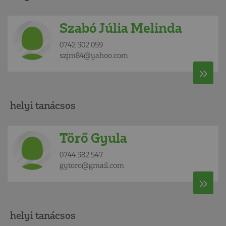
Szabó Júlia Melinda
0742 502 059
szjm84@yahoo.com
helyi tanácsos
Törő Gyula
0744 582 547
gytoro@gmail.com
helyi tanácsos