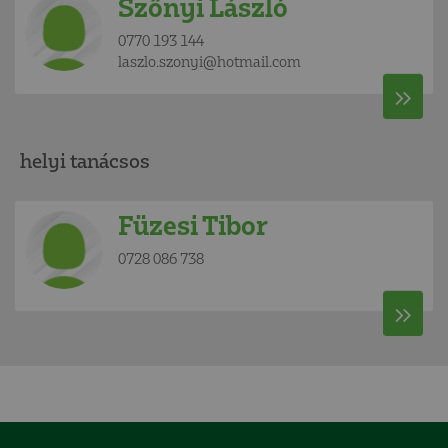
Szőnyi László
0770 193 144
laszlo.szonyi@hotmail.com
helyi tanácsos
Füzesi Tibor
0728 086 738