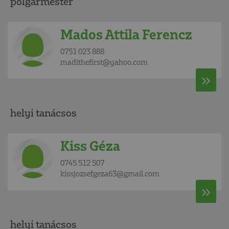
polgármester
Mados Attila Ferencz
0751 023 888
madithefirst@yahoo.com
helyi tanácsos
Kiss Géza
0745 512 507
kissjozsefgeza63@gmail.com
helyi tanácsos