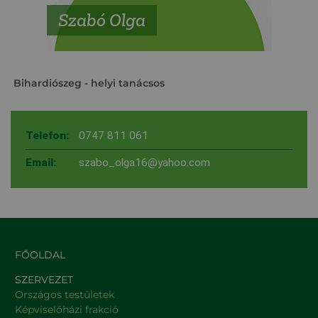
Szabó Olga
Bihardiószeg
- helyi tanácsos
Telefon:
0747 811 061
Email:
szabo_olga16@yahoo.com
FŐOLDAL
SZERVEZET
Országos testületek
Képviselőházi frakció