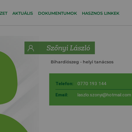
ZET
AKTUÁLIS
DOKUMENTUMOK
HASZNOS LINKEK
Szőnyi László
Bihardiószeg
- helyi tanácsos
Telefon:
0770 193 144
Email:
laszlo.szonyi@hotmail.com