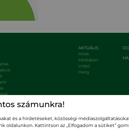
AKTUÁLIS
DO
Hírek
HA
Médiában
letek
Videó
rakció
Hang
ió
ent
ok
etek
, kormányzati intézmények
ntos számunkra!
kat és a hirdetéseket, közösségi médiaszolgáltatásokat
unk oldalunkon. Kattintson az „Elfogadom a sütiket” go