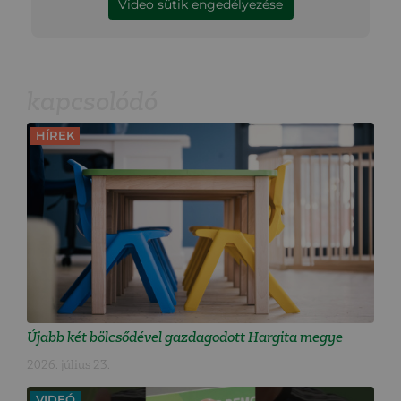
Video sütik engedélyezése
kapcsolódó
HÍREK
Újabb két bölcsődével gazdagodott Hargita megye
2026. július 23.
VIDEÓ