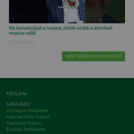
Ha banalizáljuk a rosszat, előbb-utóbb a döntések
részévé válik
2026. július 8.
MÉG TÖBB KAPCSOLÓDÓ
FŐOLDAL
SZERVEZET
Országos testületek
Képviselőházi frakció
Szenátusi frakció
Európai Parlament