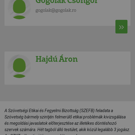
Gogolák Csongor
gogolak@gogolak.ro
Hajdú Áron
A Szövetségi Etikai és Fegyelmi Bizottság (SZEFB) feladata a
Szövetség bármely szintjén felmerülő etikai problémák kivizsgálása
és megoldási javaslatok előterjesztése az illetékes döntéshozó
szervek számára. Hét tagból álló testület, akik közül legalább 3 jogász.