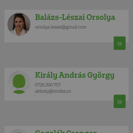
Balázs-Lészai Orsolya
orsolya.leszai@gmail.com
Király András György
0726 200 757
akiraly@rmdsz.ro