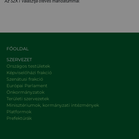
Az SZKT választja ötéves mandátummal.
FŐOLDAL
SZERVEZET
Országos testületek
Képviselőházi frakció
Szenátusi frakció
Európai Parlament
Önkormányzatok
Területi szervezetek
Minisztériumok, kormányzati intézmények
Platformok
Prefektúrák