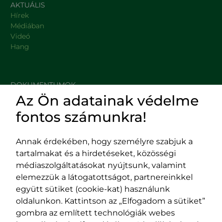
AKTUÁLIS
Hírek
Médiában
Videó
Hang
DOKUMENTUMOK
Az Ön adatainak védelme
HASZNOS LINKEK
fontos számunkra!
Annak érdekében, hogy személyre szabjuk a
tartalmakat és a hirdetéseket, közösségi
Impresszum
médiaszolgáltatásokat nyújtsunk, valamint
Adatvédelmi szabályzat
elemezzük a látogatottságot, partnereinkkel
EPP program
együtt sütiket (cookie-kat) használunk
400029 Kolozsvár,
400489 Kolozsvár,
oldalunkon. Kattintson az „Elfogadom a sütiket”
Fürdő (Card. Iuliu Hossu) utca, 41.
Majális utca, 60.
gombra az említett technológiák webes
szám
szám