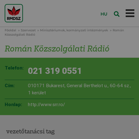
HU
Főoldal
Szervezet
Minisztériumok, kormányzati intézmények
Román
Közszolgálati Rádió
Román Közszolgálati Rádió
Telefon:
021 319 0551
Cím:
010171 Bukarest, General Berthelot u., 60-64 sz.,
1 kerület
Honlap:
http://www.srr.ro/
vezetőtanácsi tag