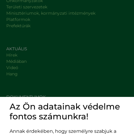
Önkormányzatok
Területi szervezetek
Minisztériumok, kormányzati intézmények
Platformok
Prefektúrák
AKTUÁLIS
Hírek
Médiában
Videó
Hang
DOKUMENTUMOK
Az Ön adatainak védelme
HASZNOS LINKEK
fontos számunkra!
Annak érdekében, hogy személyre szabjuk a