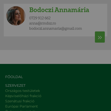
Bodoczi Annamária
0729 912 662
anna@rmdsz.ro
bodoczi.annamaria@gmail.com
FŐOLDAL
SZERVEZET
Országos testületek
Képviselőházi frakció
Szenátusi frakció
Európai Parlament