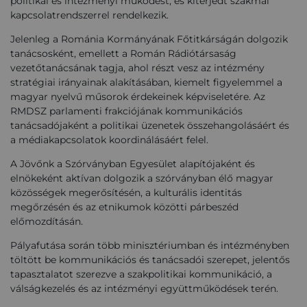
politikai és intézményi működést, és kiterjedt szakmai
kapcsolatrendszerrel rendelkezik.
Jelenleg a Románia Kormányának Főtitkárságán dolgozik
tanácsosként, emellett a Román Rádiótársaság
vezetőtanácsának tagja, ahol részt vesz az intézmény
stratégiai irányainak alakításában, kiemelt figyelemmel a
magyar nyelvű műsorok érdekeinek képviseletére. Az
RMDSZ parlamenti frakciójának kommunikációs
tanácsadójaként a politikai üzenetek összehangolásáért és
a médiakapcsolatok koordinálásáért felel.
A Jövőnk a Szórványban Egyesület alapítójaként és
elnökeként aktívan dolgozik a szórványban élő magyar
közösségek megerősítésén, a kulturális identitás
megőrzésén és az etnikumok közötti párbeszéd
előmozdításán.
Pályafutása során több minisztériumban és intézményben
töltött be kommunikációs és tanácsadói szerepet, jelentős
tapasztalatot szerezve a szakpolitikai kommunikáció, a
válságkezelés és az intézményi együttműködések terén.