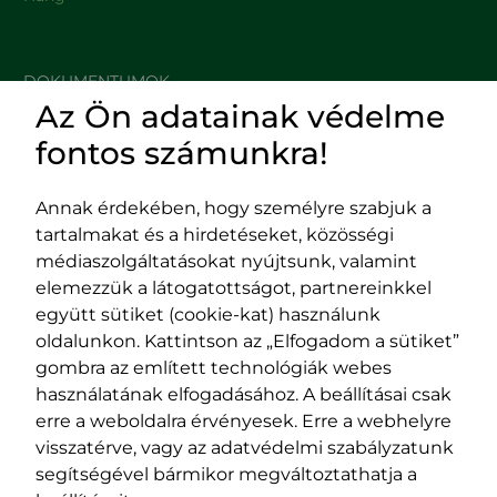
DOKUMENTUMOK
Az Ön adatainak védelme
HASZNOS LINKEK
fontos számunkra!
Annak érdekében, hogy személyre szabjuk a
tartalmakat és a hirdetéseket, közösségi
Impresszum
médiaszolgáltatásokat nyújtsunk, valamint
Adatvédelmi szabályzat
elemezzük a látogatottságot, partnereinkkel
EPP program
együtt sütiket (cookie-kat) használunk
400029 Kolozsvár,
400489 Kolozsvár,
oldalunkon. Kattintson az „Elfogadom a sütiket”
Fürdő (Card. Iuliu Hossu) utca, 41.
Majális utca, 60.
gombra az említett technológiák webes
szám
szám
használatának elfogadásához. A beállításai csak
tel/fax:
0723 250 321
tel/fax:
0264 590 758
erre a weboldalra érvényesek. Erre a webhelyre
email:
office@rmdsz.ro
email:
office@rmdsz.ro
visszatérve, vagy az adatvédelmi szabályzatunk
segítségével bármikor megváltoztathatja a