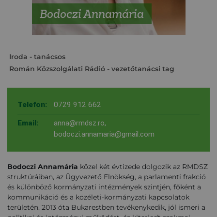
Bodoczi Annamária
Iroda
- tanácsos
Román Közszolgálati Rádió
- vezetőtanácsi tag
Telefon:
0729 912 662
Email:
anna@rmdsz.ro
,
bodoczi.annamaria@gmail.com
Bodoczi Annamária
közel két évtizede dolgozik az RMDSZ
struktúráiban, az Ügyvezető Elnökség, a parlamenti frakció
és különböző kormányzati intézmények szintjén, főként a
kommunikáció és a közéleti-kormányzati kapcsolatok
területén. 2013 óta Bukarestben tevékenykedik, jól ismeri a