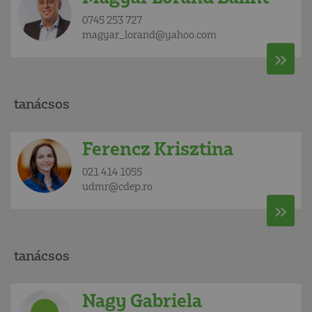
0745 253 727
magyar_lorand@yahoo.com
tanácsos
Ferencz Krisztina
021 414 1055
udmr@cdep.ro
tanácsos
Nagy Gabriela