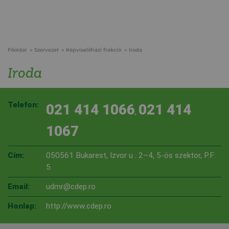
Főoldal
Szervezet
Képviselőházi frakció
Iroda
Iroda
Telefon:
021 414 1066
021 414
,
1067
Cím:
050561 Bukarest, Izvor u . 2–4, 5-ös szektor, P.F:
5
Email:
udmr@cdep.ro
Honlap:
http://www.cdep.ro