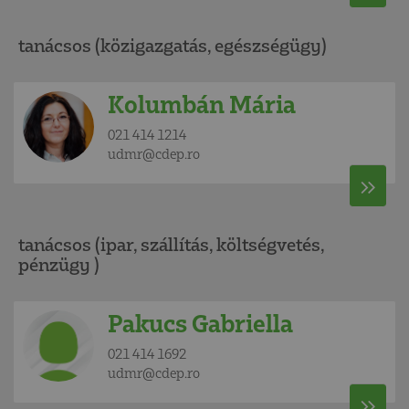
tanácsos (közigazgatás, egészségügy)
Kolumbán Mária
021 414 1214
udmr@cdep.ro
tanácsos (ipar, szállítás, költségvetés,
pénzügy )
Pakucs Gabriella
021 414 1692
udmr@cdep.ro