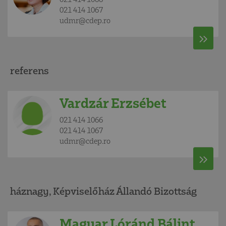
021 414 1067
udmr@cdep.ro
referens
Vardzár Erzsébet
021 414 1066
021 414 1067
udmr@cdep.ro
háznagy, Képviselőház Állandó Bizottság
Magyar Lóránd Bálint