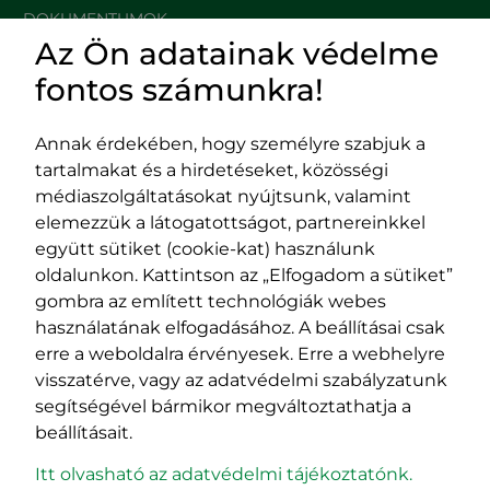
DOKUMENTUMOK
Az Ön adatainak védelme
HASZNOS LINKEK
fontos számunkra!
Annak érdekében, hogy személyre szabjuk a
tartalmakat és a hirdetéseket, közösségi
Impresszum
médiaszolgáltatásokat nyújtsunk, valamint
Adatvédelmi szabályzat
elemezzük a látogatottságot, partnereinkkel
EPP program
együtt sütiket (cookie-kat) használunk
400029 Kolozsvár,
400489 Kolozsvár,
oldalunkon. Kattintson az „Elfogadom a sütiket”
Fürdő (Card. Iuliu Hossu) utca, 41.
Majális utca, 60.
gombra az említett technológiák webes
szám
szám
használatának elfogadásához. A beállításai csak
tel/fax:
0723 250 321
tel/fax:
0264 590 758
erre a weboldalra érvényesek. Erre a webhelyre
email:
office@rmdsz.ro
email:
office@rmdsz.ro
visszatérve, vagy az adatvédelmi szabályzatunk
segítségével bármikor megváltoztathatja a
beállításait.
Itt olvasható az adatvédelmi tájékoztatónk.