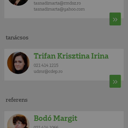
tasnadimarta@rmdsz.ro
tasnadimarta@yahoo.com
tanácsos
Trifan Krisztina Irina
021 414 1215
udmr@cdep.ro
referens
Bodó Margit
021 414 1066