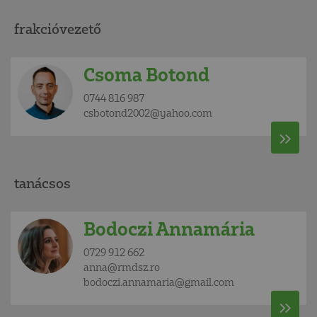
frakcióvezető
Csoma Botond
0744 816 987
csbotond2002@yahoo.com
tanácsos
Bodoczi Annamária
0729 912 662
anna@rmdsz.ro
bodoczi.annamaria@gmail.com