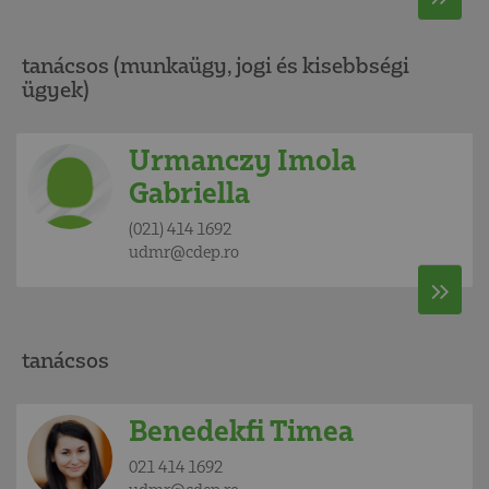
tanácsos (munkaügy, jogi és kisebbségi
ügyek)
Urmanczy Imola
Gabriella
(021) 414 1692
udmr@cdep.ro
tanácsos
Benedekfi Timea
021 414 1692