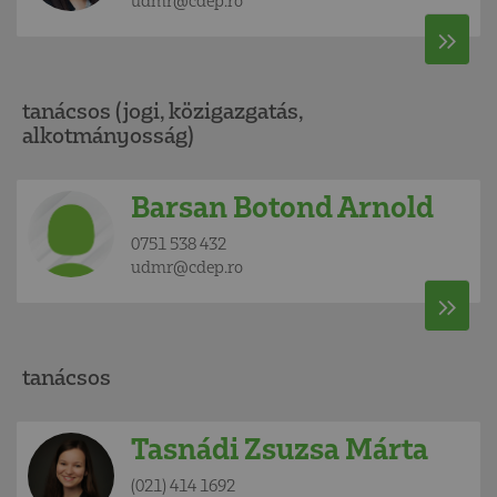
udmr@cdep.ro
tanácsos (jogi, közigazgatás,
alkotmányosság)
Barsan Botond Arnold
0751 538 432
udmr@cdep.ro
tanácsos
Tasnádi Zsuzsa Márta
(021) 414 1692