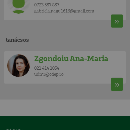
0723 557 857
gabriela.nagy1616@gmail.com
tanácsos
Zgondoiu Ana-Maria
021 414 1054
udmr@cdep.ro