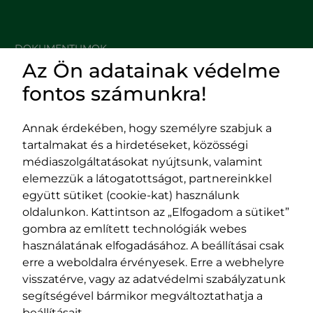
DOKUMENTUMOK
Az Ön adatainak védelme
HASZNOS LINKEK
fontos számunkra!
Annak érdekében, hogy személyre szabjuk a
tartalmakat és a hirdetéseket, közösségi
Impresszum
médiaszolgáltatásokat nyújtsunk, valamint
Adatvédelmi szabályzat
elemezzük a látogatottságot, partnereinkkel
EPP program
együtt sütiket (cookie-kat) használunk
400029 Kolozsvár,
400489 Kolozsvár,
oldalunkon. Kattintson az „Elfogadom a sütiket”
Fürdő (Card. Iuliu Hossu) utca, 41.
Majális utca, 60.
gombra az említett technológiák webes
szám
szám
használatának elfogadásához. A beállításai csak
tel/fax:
0723 250 321
tel/fax:
0264 590 758
erre a weboldalra érvényesek. Erre a webhelyre
email:
office@rmdsz.ro
email:
office@rmdsz.ro
visszatérve, vagy az adatvédelmi szabályzatunk
segítségével bármikor megváltoztathatja a
beállításait.