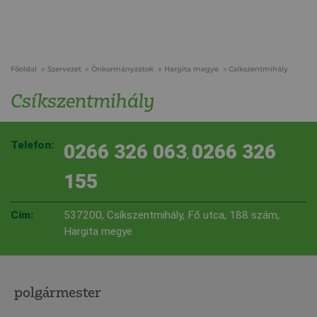
Főoldal
Szervezet
Önkormányzatok
Hargita megye
Csíkszentmihály
Csíkszentmihály
Telefon:
0266 326 063
0266 326
,
155
Cím:
537200, Csíkszentmihály, Fő utca, 188 szám,
Hargita megye
polgármester