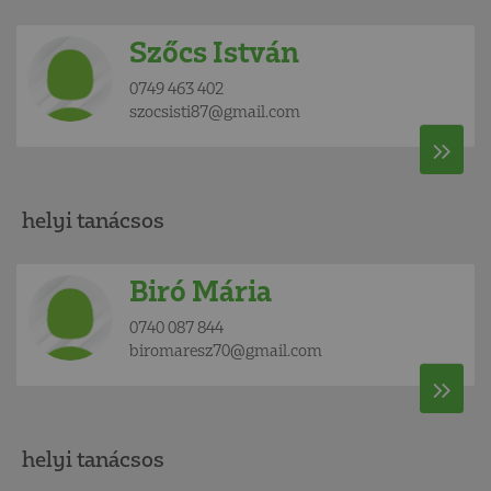
Szőcs István
0749 463 402
szocsisti87@gmail.com
helyi tanácsos
Biró Mária
0740 087 844
biromaresz70@gmail.com
helyi tanácsos