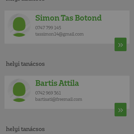
Simon Tas Botond
0747 799 145
tassimon14@gmail.com
helyi tanácsos
Bartis Attila
0742 969 361
bartisati@freemail.com
helyi tanácsos