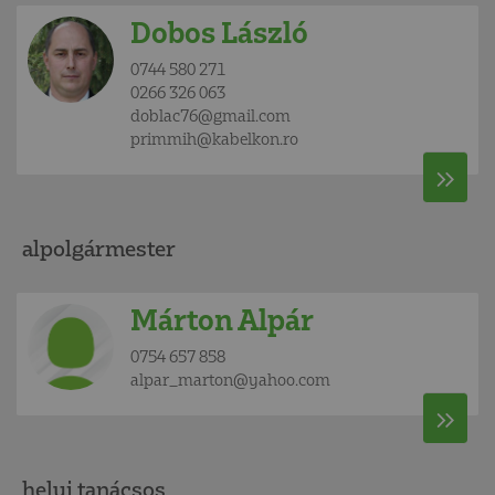
Dobos László
0744 580 271
0266 326 063
doblac76@gmail.com
primmih@kabelkon.ro
alpolgármester
Márton Alpár
0754 657 858
alpar_marton@yahoo.com
helyi tanácsos