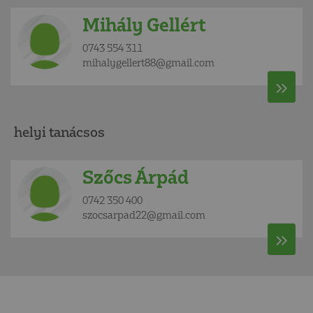
Mihály Gellért
0743 554 311
mihalygellert88@gmail.com
helyi tanácsos
Szőcs Árpád
0742 350 400
szocsarpad22@gmail.com