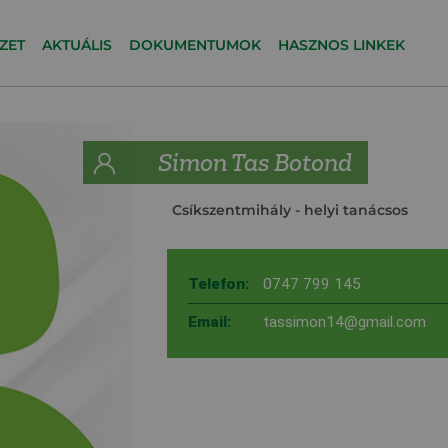
ZET
AKTUÁLIS
DOKUMENTUMOK
HASZNOS LINKEK
Simon Tas Botond
Csíkszentmihály
- helyi tanácsos
Telefon:
0747 799 145
Email:
tassimon14@gmail.com