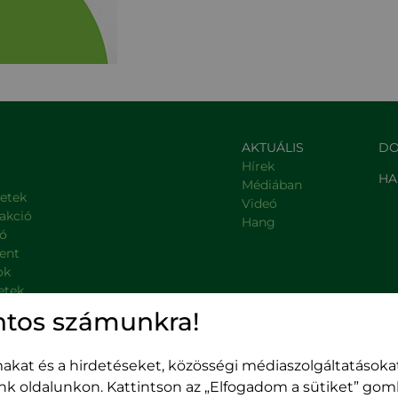
AKTUÁLIS
DO
Hírek
HA
Médiában
letek
Videó
rakció
Hang
ió
ent
ok
etek
, kormányzati intézmények
ntos számunkra!
kat és a hirdetéseket, közösségi médiaszolgáltatásokat
unk oldalunkon. Kattintson az „Elfogadom a sütiket” go