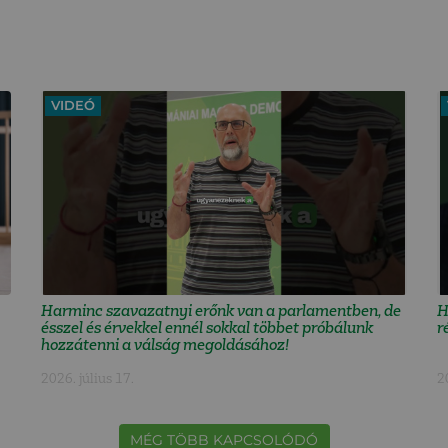
VIDEÓ
Harminc szavazatnyi erőnk van a parlamentben, de
H
ésszel és érvekkel ennél sokkal többet próbálunk
r
hozzátenni a válság megoldásához!
2026. július 17.
2
MÉG TÖBB KAPCSOLÓDÓ