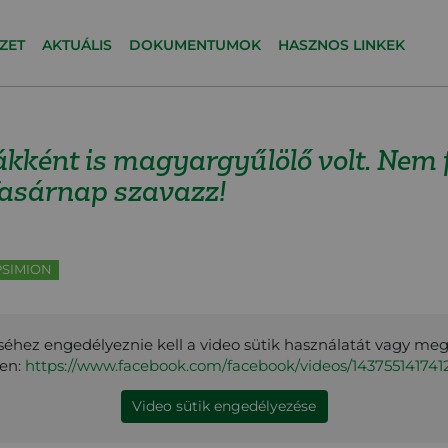
ZET
AKTUÁLIS
DOKUMENTUMOK
HASZNOS LINKEK
kként is magyargyűlölő volt. Nem 
Vasárnap szavazz!
PSIMION
éhez engedélyeznie kell a video sütik használatát vagy me
ken:
https://www.facebook.com/facebook/videos/143755141741
Video sütik engedélyezése