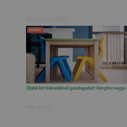
kapcsolódó
HÍREK
Újabb két bölcsődével gazdagodott Hargita megye
2026. július 23.