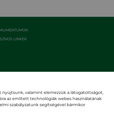
KUMENTUMOK
SZNOS LINKEK
 nyújtsunk, valamint elemezzük a látogatottságot,
mbra az említett technológiák webes használatának
édelmi szabályzatunk segítségével bármikor