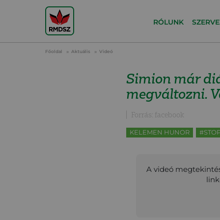
RÓLUNK
SZERVE
Főoldal
Aktuális
Videó
Simion már diá
megváltozni. 
Forrás: facebook
KELEMEN HUNOR
#STO
A videó megtekintés
lin