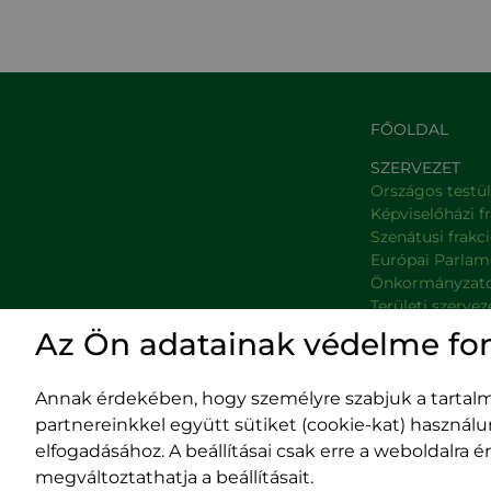
FŐOLDAL
SZERVEZET
Országos testü
Képviselőházi f
Szenátusi frakc
Európai Parlam
Önkormányzat
Területi szervez
Minisztériumok
Az Ön adatainak védelme fo
Platformok
Prefektúrák
Annak érdekében, hogy személyre szabjuk a tartalma
partnereinkkel együtt sütiket (cookie-kat) használ
elfogadásához. A beállításai csak erre a weboldalra
megváltoztathatja a beállításait.
Impresszum
400029 