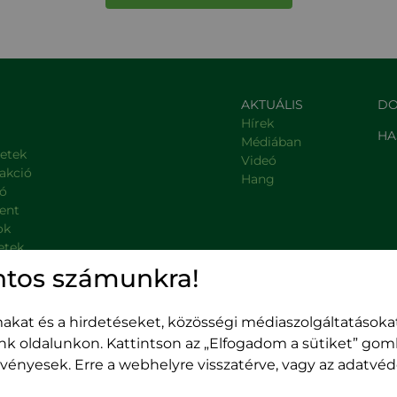
AKTUÁLIS
DO
Hírek
HA
Médiában
letek
Videó
rakció
Hang
ió
ent
ok
etek
, kormányzati intézmények
ntos számunkra!
kat és a hirdetéseket, közösségi médiaszolgáltatásokat
unk oldalunkon. Kattintson az „Elfogadom a sütiket” go
 érvényesek. Erre a webhelyre visszatérve, vagy az adatv
Kolozsvár,
400489 Kolozsvár,