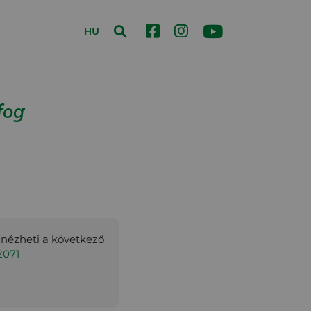
HU
fog
gnézheti a következő
2071