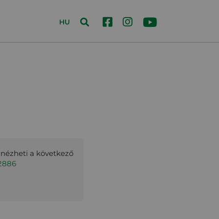
HU
gnézheti a következő
42886