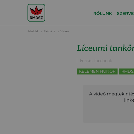
RÓLUNK
SZERVE
Főoldal
Aktuális
Videó
Líceumi tankön
Forrás: facebook
KELEMEN HUNOR
RMDS
A videó megtekintés
link