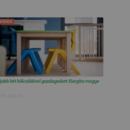
HÍREK
jabb két bölcsődével gazdagodott Hargita megye
026. július 23.