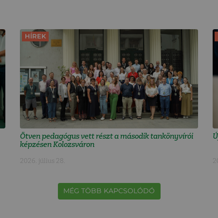
HÍREK
Ötven pedagógus vett részt a második tankönyvírói
Ú
képzésen Kolozsváron
2026. július 28.
2
MÉG TÖBB KAPCSOLÓDÓ