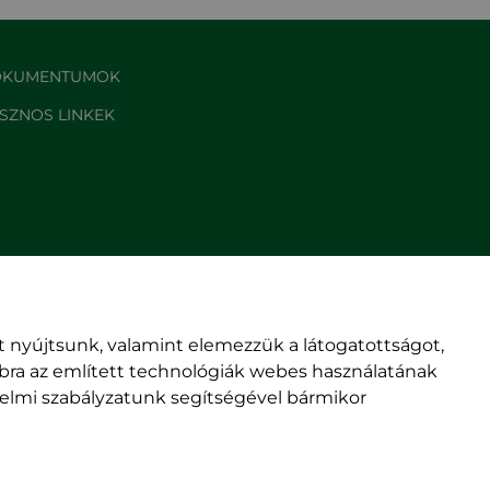
KUMENTUMOK
SZNOS LINKEK
 nyújtsunk, valamint elemezzük a látogatottságot,
mbra az említett technológiák webes használatának
édelmi szabályzatunk segítségével bármikor
© rmdsz.ro 2026