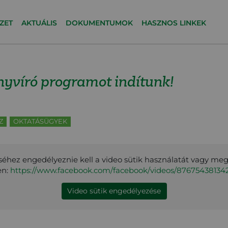
ZET
AKTUÁLIS
DOKUMENTUMOK
HASZNOS LINKEK
yvíró programot indítunk!
Z
OKTATÁSÜGYEK
éhez engedélyeznie kell a video sütik használatát vagy me
en:
https://www.facebook.com/facebook/videos/8767543813
Video sütik engedélyezése