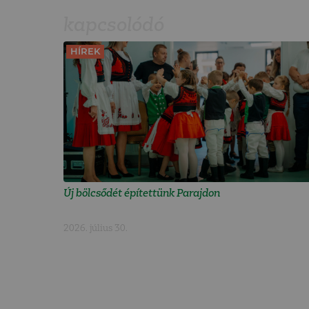
kapcsolódó
HÍREK
Új bölcsődét építettünk Parajdon
2026. július 30.