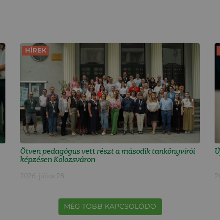
HÍREK
Ötven pedagógus vett részt a második tankönyvírói
Ú
képzésen Kolozsváron
2026. július 28.
2
MÉG TÖBB KAPCSOLÓDÓ