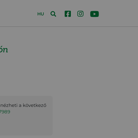
HU
ón
gnézheti a következő
57989