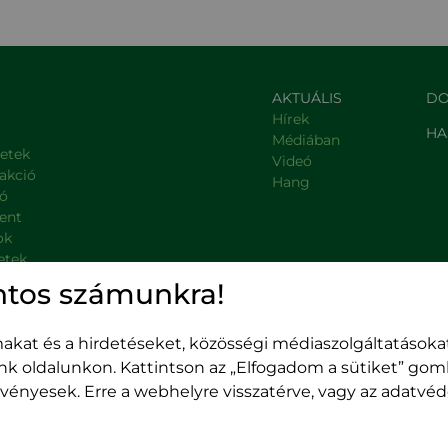
AKTUÁLIS
DO
Hírek
HA
Médiában
letek
Videó
rakció
Hang
ió
ent
ok
etek
, kormányzati intézmények
ntos számunkra!
kat és a hirdetéseket, közösségi médiaszolgáltatásokat
unk oldalunkon. Kattintson az „Elfogadom a sütiket” go
 érvényesek. Erre a webhelyre visszatérve, vagy az adatv
Kolozsvár,
400489 Kolozsvár,
 Hossu) utca, 41. szám
Majális utca, 60. szám