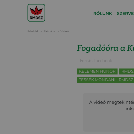
RÓLUNK
SZERVE
Főoldal
Aktuális
Videó
Fogadóóra a K
Forrás: facebook
KELEMEN HUNOR
RMDS
TESSÉK MONDANI - RMDS
A videó megtekintés
link