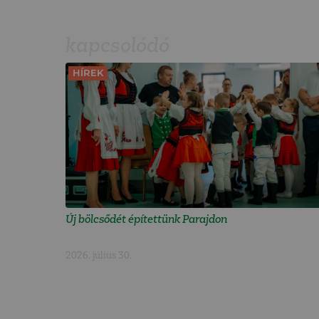
kapcsolódó
HÍREK
Új bölcsődét építettünk Parajdon
2026. július 30.