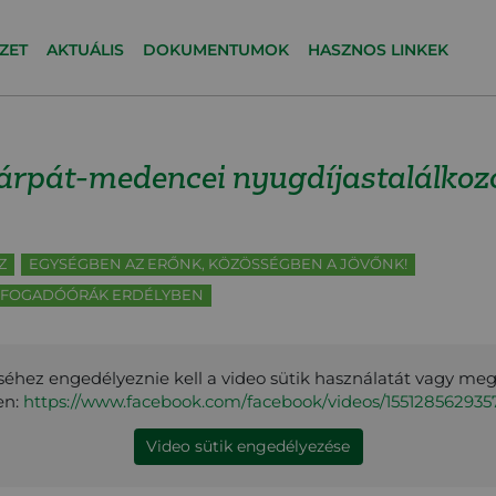
ZET
AKTUÁLIS
DOKUMENTUMOK
HASZNOS LINKEK
árpát-medencei nyugdíjastalálkoz
Z
EGYSÉGBEN AZ ERŐNK, KÖZÖSSÉGBEN A JÖVŐNK!
Z FOGADÓÓRÁK ERDÉLYBEN
éhez engedélyeznie kell a video sütik használatát vagy me
en:
https://www.facebook.com/facebook/videos/15512856293
Video sütik engedélyezése