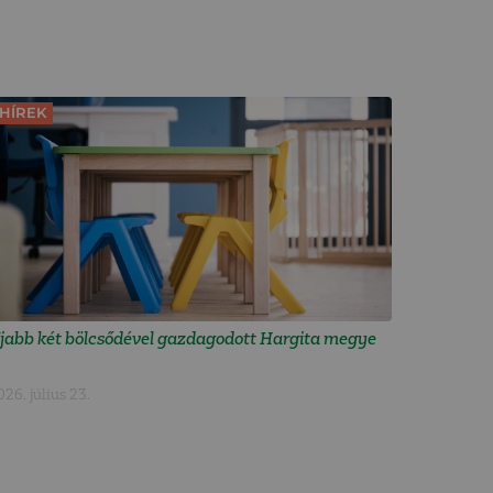
HÍREK
jabb két bölcsődével gazdagodott Hargita megye
026. július 23.