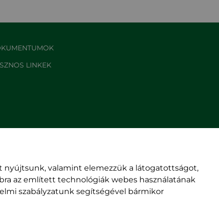
KUMENTUMOK
SZNOS LINKEK
 nyújtsunk, valamint elemezzük a látogatottságot,
mbra az említett technológiák webes használatának
édelmi szabályzatunk segítségével bármikor