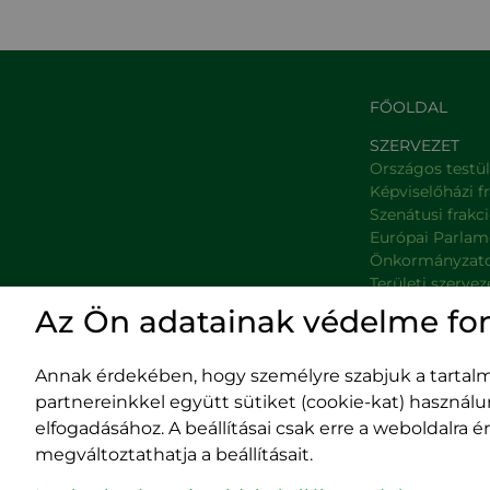
FŐOLDAL
SZERVEZET
Országos testü
Képviselőházi f
Szenátusi frakc
Európai Parlam
Önkormányzat
Területi szervez
Minisztériumok
Az Ön adatainak védelme fo
Platformok
Prefektúrák
Annak érdekében, hogy személyre szabjuk a tartalma
partnereinkkel együtt sütiket (cookie-kat) használ
elfogadásához. A beállításai csak erre a weboldalra
megváltoztathatja a beállításait.
Impresszum
400029 
Adatvédelmi szabályzat
Fürdő (Card. Iuliu