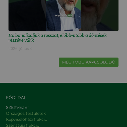
Ha banalizáljuk a rosszat, előbb-utóbb a döntések
részévé válik
2026. július 8.
MÉG TÖBB KAPCSOLÓDÓ
FŐOLDAL
SZERVEZET
Országos testületek
Képviselőházi frakció
Szenátusi frakció