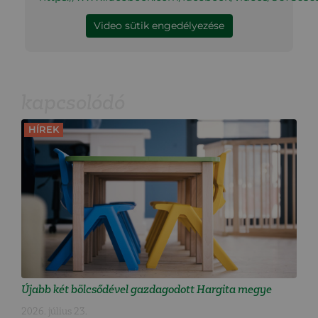
Video sütik engedélyezése
kapcsolódó
HÍREK
Újabb két bölcsődével gazdagodott Hargita megye
2026. július 23.