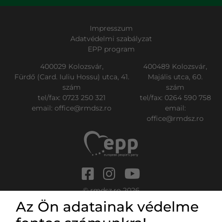
Impresszum
Adatvédelmi szabályzat
EPP program
400029 Kolozsvár,
400489 Kolozsvár,
Fürdő (Card. Iuliu Hossu) utca, 41.
Majális utca, 60.
szám
szám
tel/fax:
0723 250 321
tel/fax:
0264 590 758
email:
office@rmdsz.ro
email:
office@rmdsz.ro
© rmdsz.ro 2026
Az Ön adatainak védelme