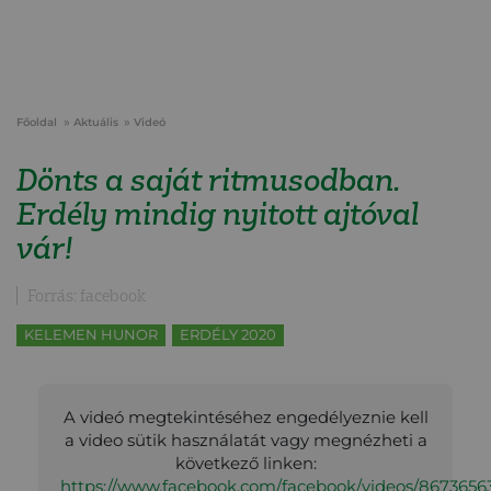
Főoldal
Aktuális
Videó
Dönts a saját ritmusodban.
Erdély mindig nyitott ajtóval
vár!
Forrás: facebook
KELEMEN HUNOR
ERDÉLY 2020
A videó megtekintéséhez engedélyeznie kell
a video sütik használatát vagy megnézheti a
következő linken:
https://www.facebook.com/facebook/videos/867365