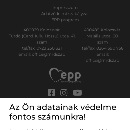
Impresszum
Adatvédelmi szabályzat
EPP program
400029 Kolozsvár,
400489 Kolozsvár,
Fürdő (Card. Iuliu Hossu) utca, 41.
Majális utca, 60.
szám
szám
tel/fax:
0723 250 321
tel/fax:
0264 590 758
email:
office@rmdsz.ro
email:
office@rmdsz.ro
© rmdsz.ro 2026
Az Ön adatainak védelme
fontos számunkra!