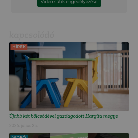
Video sütik engedélyezése
kapcsolódó
HÍREK
Újabb két bölcsődével gazdagodott Hargita megye
2026. július 23.
VIDEÓ