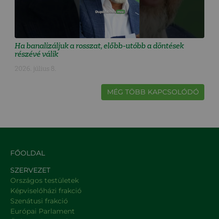
Ha banalizáljuk a rosszat, előbb-utóbb a döntések
részévé válik
2026. július 8.
MÉG TÖBB KAPCSOLÓDÓ
FŐOLDAL
SZERVEZET
Országos testületek
Képviselőházi frakció
Szenátusi frakció
Európai Parlament