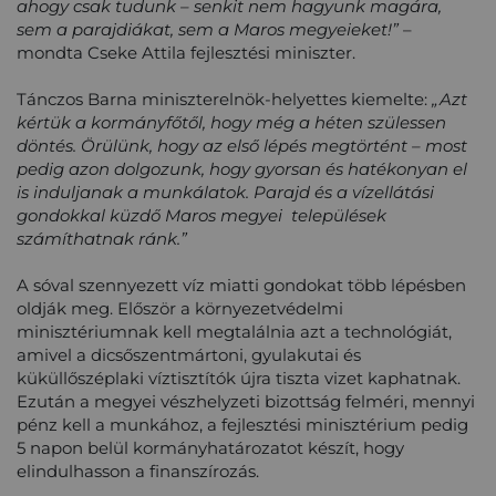
ahogy csak tudunk – senkit nem hagyunk magára,
sem a parajdiákat, sem a Maros megyeieket!”
–
mondta Cseke Attila fejlesztési miniszter.
Tánczos Barna miniszterelnök-helyettes kiemelte:
„Azt
kértük a kormányfőtől, hogy még a héten szülessen
döntés. Örülünk, hogy az első lépés megtörtént – most
pedig azon dolgozunk, hogy gyorsan és hatékonyan el
is induljanak a munkálatok. Parajd és a vízellátási
gondokkal küzdő Maros megyei települések
számíthatnak ránk.”
A sóval szennyezett víz miatti gondokat több lépésben
oldják meg. Először a környezetvédelmi
minisztériumnak kell megtalálnia azt a technológiát,
amivel a dicsőszentmártoni, gyulakutai és
küküllőszéplaki víztisztítók újra tiszta vizet kaphatnak.
Ezután a megyei vészhelyzeti bizottság felméri, mennyi
pénz kell a munkához, a fejlesztési minisztérium pedig
5 napon belül kormányhatározatot készít, hogy
elindulhasson a finanszírozás.