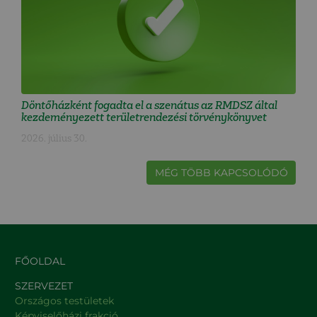
Döntőházként fogadta el a szenátus az RMDSZ által
kezdeményezett területrendezési törvénykönyvet
2026. július 30.
MÉG TÖBB KAPCSOLÓDÓ
FŐOLDAL
SZERVEZET
Országos testületek
Képviselőházi frakció