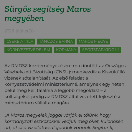
Sürgős segítség Maros
megyében
2025. június 28.
CSEKE ATTILA
TÁNCZOS BARNA
MAROS MEGYE
KÖRNYEZETVÉDELEM
KORMÁNY
SEGÍTSPARAJDON!
Az RMDSZ kezdeményezésére ma döntött az Országos
Vészhelyzeti Bizottság (CNSU): megkezdik a Kisküküllő
vizének sótalanítását. Az első feladat a
környezetvédelmi minisztériumé, amelynek egy héten
belül meg kell találnia a legjobb megoldást – a
költségeket pedig az RMDSZ által vezetett fejlesztési
minisztérium vállalta magára.
„
A Maros megyeiek joggal várják el tőlünk, hogy
kormányzati eszközökkel védjük meg őket, különösen
ott, ahol a vízellátással gondok vannak. Segítünk,