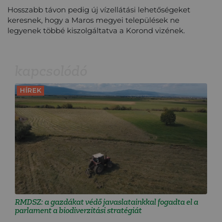
Hosszabb távon pedig új vízellátási lehetőségeket
keresnek, hogy a Maros megyei települések ne
legyenek többé kiszolgáltatva a Korond vizének.
kapcsolódó
HÍREK
RMDSZ: a gazdákat védő javaslatainkkal fogadta el a
parlament a biodiverzitási stratégiát