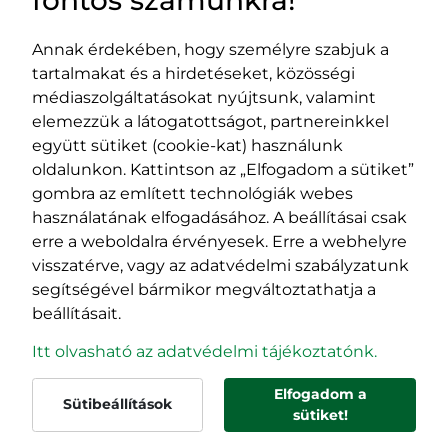
Annak érdekében, hogy személyre szabjuk a
tartalmakat és a hirdetéseket, közösségi
Impresszum
médiaszolgáltatásokat nyújtsunk, valamint
Adatvédelmi szabályzat
elemezzük a látogatottságot, partnereinkkel
EPP program
együtt sütiket (cookie-kat) használunk
400029 Kolozsvár,
400489 Kolozsvár,
oldalunkon. Kattintson az „Elfogadom a sütiket”
Fürdő (Card. Iuliu Hossu) utca, 41.
Majális utca, 60.
gombra az említett technológiák webes
szám
szám
használatának elfogadásához. A beállításai csak
tel/fax:
0723 250 321
tel/fax:
0264 590 758
erre a weboldalra érvényesek. Erre a webhelyre
email:
office@rmdsz.ro
email:
office@rmdsz.ro
visszatérve, vagy az adatvédelmi szabályzatunk
segítségével bármikor megváltoztathatja a
beállításait.
Itt olvasható az adatvédelmi tájékoztatónk.
Elfogadom a
Sütibeállítások
© rmdsz.ro 2026
sütiket!