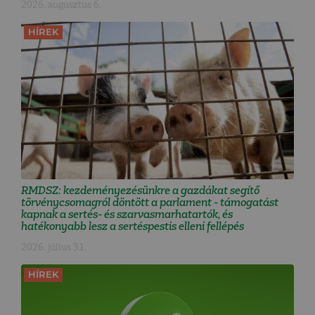
2026. augusztus 6.
HÍREK
RMDSZ: kezdeményezésünkre a gazdákat segítő
törvénycsomagról döntött a parlament - támogatást
kapnak a sertés- és szarvasmarhatartók, és
hatékonyabb lesz a sertéspestis elleni fellépés
2026. július 31.
HÍREK