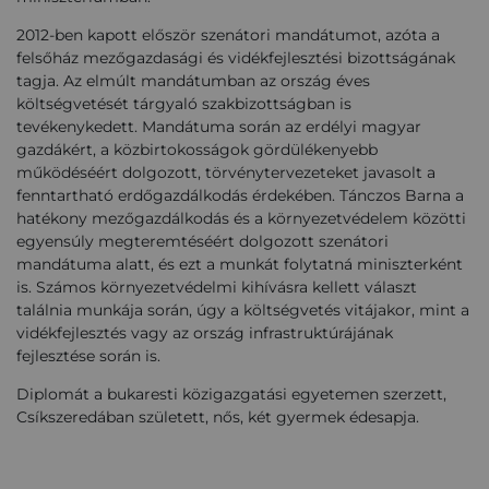
2012-ben kapott először szenátori mandátumot, azóta a
felsőház mezőgazdasági és vidékfejlesztési bizottságának
tagja. Az elmúlt mandátumban az ország éves
költségvetését tárgyaló szakbizottságban is
tevékenykedett. Mandátuma során az erdélyi magyar
gazdákért, a közbirtokosságok gördülékenyebb
működéséért dolgozott, törvénytervezeteket javasolt a
fenntartható erdőgazdálkodás érdekében. Tánczos Barna a
hatékony mezőgazdálkodás és a környezetvédelem közötti
egyensúly megteremtéséért dolgozott szenátori
mandátuma alatt, és ezt a munkát folytatná miniszterként
is. Számos környezetvédelmi kihívásra kellett választ
találnia munkája során, úgy a költségvetés vitájakor, mint a
vidékfejlesztés vagy az ország infrastruktúrájának
fejlesztése során is.
Diplomát a bukaresti közigazgatási egyetemen szerzett,
Csíkszeredában született, nős, két gyermek édesapja.