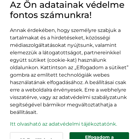
Az Ön adatainak védelme
HASZNOS LINKEK
fontos számunkra!
Annak érdekében, hogy személyre szabjuk a
tartalmakat és a hirdetéseket, közösségi
Impresszum
médiaszolgáltatásokat nyújtsunk, valamint
Adatvédelmi szabályzat
elemezzük a látogatottságot, partnereinkkel
EPP program
együtt sütiket (cookie-kat) használunk
400029 Kolozsvár,
400489 Kolozsvár,
oldalunkon. Kattintson az „Elfogadom a sütiket”
Fürdő (Card. Iuliu Hossu) utca, 41.
Majális utca, 60.
gombra az említett technológiák webes
szám
szám
használatának elfogadásához. A beállításai csak
tel/fax:
0723 250 321
tel/fax:
0264 590 758
erre a weboldalra érvényesek. Erre a webhelyre
email:
office@rmdsz.ro
email:
office@rmdsz.ro
visszatérve, vagy az adatvédelmi szabályzatunk
segítségével bármikor megváltoztathatja a
beállításait.
Itt olvasható az adatvédelmi tájékoztatónk.
Elfogadom a