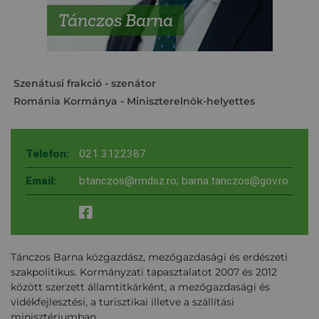
Tánczos Barna
Szenátusi frakció
- szenátor
Románia Kormánya
- Miniszterelnök-helyettes
Telefon:
021 3122387
Email:
btanczos@rmdsz.ro; barna.tanczos@gov.ro
Tánczos Barna közgazdász, mezőgazdasági és erdészeti
szakpolitikus. Kormányzati tapasztalatot 2007 és 2012
között szerzett államtitkárként, a mezőgazdasági és
vidékfejlesztési, a turisztikai illetve a szállítási
minisztériumban.