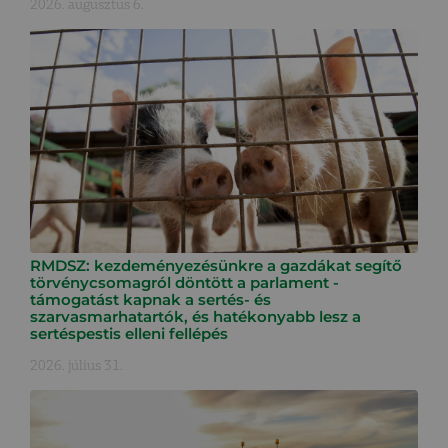
2026. augusztus 6.
RMDSZ: kezdeményezésünkre a gazdákat segítő
törvénycsomagról döntött a parlament -
támogatást kapnak a sertés- és
szarvasmarhatartók, és hatékonyabb lesz a
sertéspestis elleni fellépés
2026. július 31.