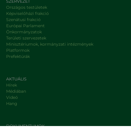
SZERVEZET
Országos testületek
Képviselőházi frakció
Szenátusi frakció
Európai Parlament
Önkormányzatok
Területi szervezetek
Minisztériumok, kormányzati intézmények
Platformok
Prefektúrák
AKTUÁLIS
Hírek
Médiában
Videó
Hang
DOKUMENTUMOK