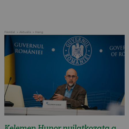
Főoldal
Aktuális
Hang
Kelemen Hunor nyilatkozata a