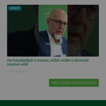
VIDEÓ
Ha banalizáljuk a rosszat, előbb-utóbb a döntések
részévé válik
2026. július 8.
MÉG TÖBB KAPCSOLÓDÓ