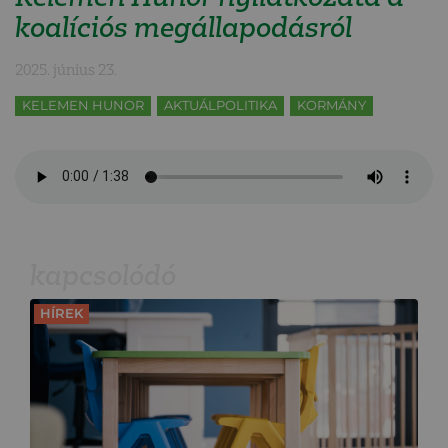
koalíciós megállapodásról
2025. június 23.
KELEMEN HUNOR
AKTUÁLPOLITIKA
KORMÁNY
kapcsolódó
HÍREK