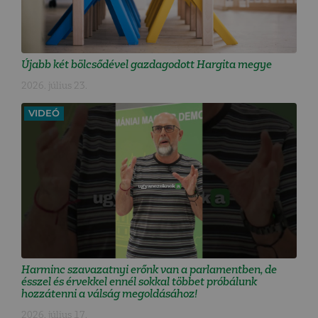
Újabb két bölcsődével gazdagodott Hargita megye
2026. július 23.
VIDEÓ
Harminc szavazatnyi erőnk van a parlamentben, de
ésszel és érvekkel ennél sokkal többet próbálunk
hozzátenni a válság megoldásához!
2026. július 17.