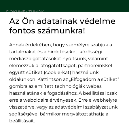
DOKUMENTUMOK
Az Ön adatainak védelme
HASZNOS LINKEK
fontos számunkra!
Annak érdekében, hogy személyre szabjuk a
tartalmakat és a hirdetéseket, közösségi
Impresszum
médiaszolgáltatásokat nyújtsunk, valamint
Adatvédelmi szabályzat
elemezzük a látogatottságot, partnereinkkel
EPP program
együtt sütiket (cookie-kat) használunk
400029 Kolozsvár,
400489 Kolozsvár,
oldalunkon. Kattintson az „Elfogadom a sütiket”
Fürdő (Card. Iuliu Hossu) utca, 41.
Majális utca, 60.
gombra az említett technológiák webes
szám
szám
használatának elfogadásához. A beállításai csak
tel/fax:
0723 250 321
tel/fax:
0264 590 758
erre a weboldalra érvényesek. Erre a webhelyre
email:
office@rmdsz.ro
email:
office@rmdsz.ro
visszatérve, vagy az adatvédelmi szabályzatunk
segítségével bármikor megváltoztathatja a
beállításait.