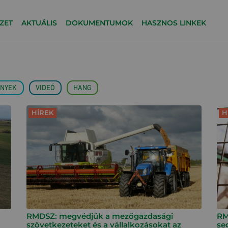
ZET
AKTUÁLIS
DOKUMENTUMOK
HASZNOS LINKEK
NYEK
VIDEÓ
HANG
HÍREK
H
RMDSZ: megvédjük a mezőgazdasági
RM
szövetkezeteket és a vállalkozásokat az
se