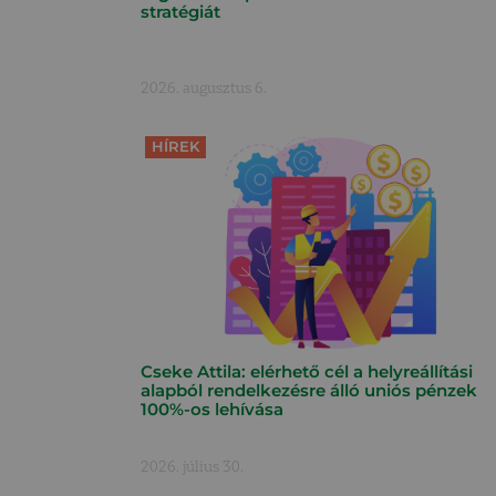
stratégiát
2026. augusztus 6.
HÍREK
Cseke Attila: elérhető cél a helyreállítási
alapból rendelkezésre álló uniós pénzek
100%-os lehívása
2026. július 30.