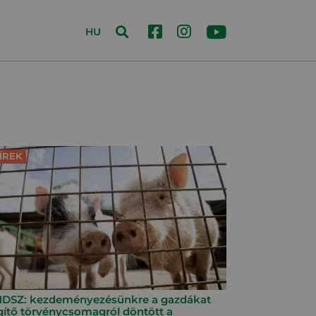
HU
ÍREK
DSZ: kezdeményezésünkre a gazdákat
gítő törvénycsomagról döntött a