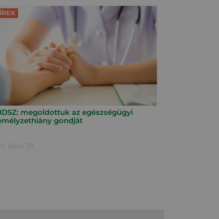
ÍREK
DSZ: megoldottuk az egészségügyi
emélyzethiány gondját
6. július 29.