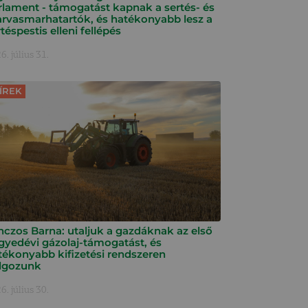
rlament - támogatást kapnak a sertés- és
arvasmarhatartók, és hatékonyabb lesz a
téspestis elleni fellépés
6. július 31.
ÍREK
nczos Barna: utaljuk a gazdáknak az első
gyedévi gázolaj-támogatást, és
tékonyabb kifizetési rendszeren
lgozunk
6. július 30.