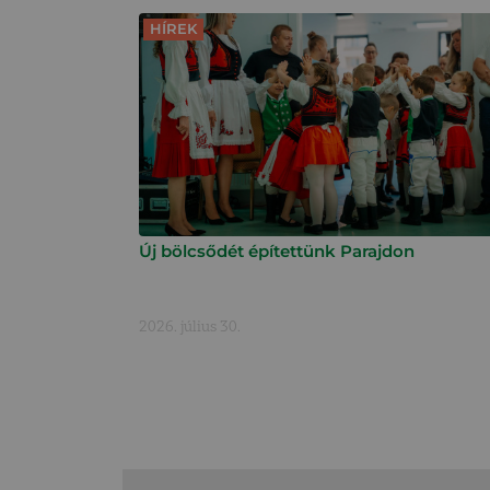
HÍREK
Új bölcsődét építettünk Parajdon
2026. július 30.