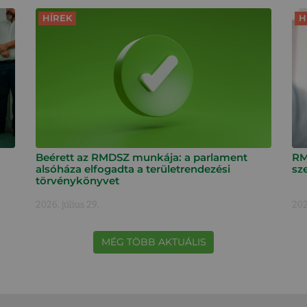
HÍREK
H
Beérett az RMDSZ munkája: a parlament
RM
alsóháza elfogadta a területrendezési
sz
törvénykönyvet
2026. július 29.
202
MÉG TÖBB AKTUÁLIS