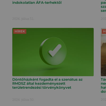
indokolatlan ÁFA-terhektől
pa
sz
ser
2026. július 31.
202
HÍREK
H
Döntőházként fogadta el a szenátus az
Tá
RMDSZ által kezdeményezett
ne
területrendezési törvénykönyvet
ha
do
2026. július 30.
202