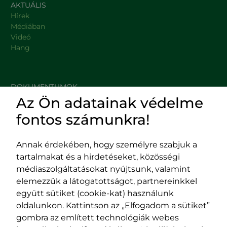
AKTUÁLIS
Hírek
Médiában
Videó
Hang
DOKUMENTUMOK
Az Ön adatainak védelme
HASZNOS LINKEK
fontos számunkra!
Annak érdekében, hogy személyre szabjuk a
tartalmakat és a hirdetéseket, közösségi
Impresszum
médiaszolgáltatásokat nyújtsunk, valamint
Adatvédelmi szabályzat
elemezzük a látogatottságot, partnereinkkel
EPP program
együtt sütiket (cookie-kat) használunk
400029 Kolozsvár,
400489 Kolozsvár,
oldalunkon. Kattintson az „Elfogadom a sütiket”
Fürdő (Card. Iuliu Hossu) utca, 41.
Majális utca, 60.
gombra az említett technológiák webes
szám
szám