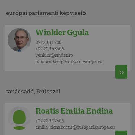
európai parlamenti képviselő
Winkler Gyula
0722 131 700
+32 228 45406
winkler@rmdsz.ro
iuliu.winkler@europarl.europa.eu
tanácsadó, Brüsszel
Roatis Emilia Endina
+32 228 37406
emilia-elena.roatis@europarl.europa.eu