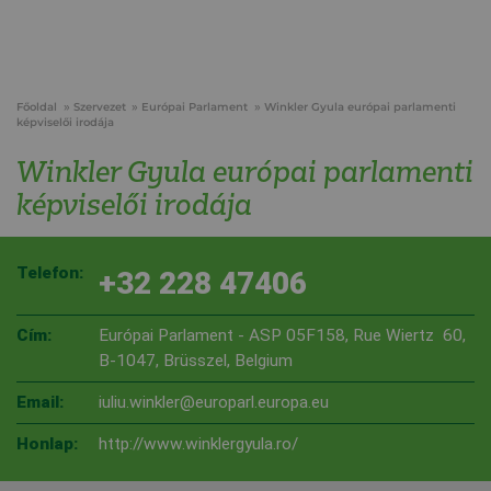
Főoldal
Szervezet
Európai Parlament
Winkler Gyula európai parlamenti
képviselői irodája
Winkler Gyula európai parlamenti
képviselői irodája
Telefon:
+32 228 47406
Cím:
Európai Parlament - ASP 05F158, Rue Wiertz 60,
B-1047, Brüsszel, Belgium
Email:
iuliu.winkler@europarl.europa.eu
Honlap:
http://www.winklergyula.ro/