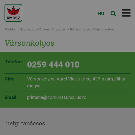
HU
Főoldal
Szervezet
Önkormányzatok
Bihar megye
Vársonkolyos
Vársonkolyos
Telefon:
0259 444 010
Cím:
Vársonkolyos, Aurel Vlaicu utca, 439 szám, Bihar
megye
Email:
primaria@comunasuncuius.ro
helyi tanácsos