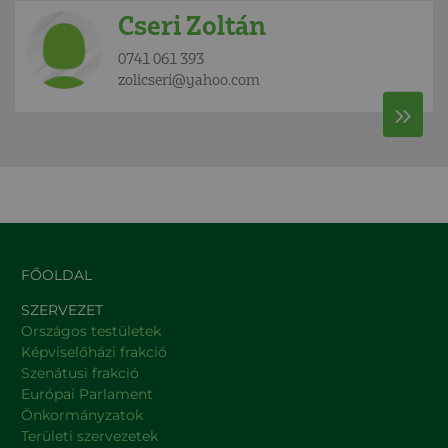
Cseri Zoltán
0741 061 393
zolicseri@yahoo.com
FŐOLDAL
SZERVEZET
Országos testületek
Képviselőházi frakció
Szenátusi frakció
Európai Parlament
Önkormányzatok
Területi szervezetek