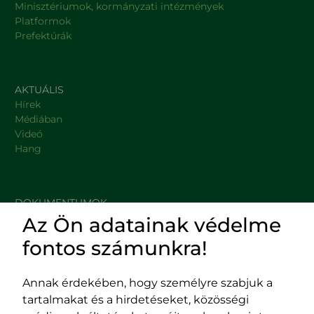
Minisztériumok, kormányzati intézmények
Platformok
Prefektúrák
AKTUÁLIS
Hírek
Médiában
Videó
Hang
DOKUMENTUMOK
Az Ön adatainak védelme
HASZNOS LINKEK
fontos számunkra!
Annak érdekében, hogy személyre szabjuk a
tartalmakat és a hirdetéseket, közösségi
Impresszum