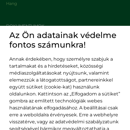
Hang
DOKUMENTUMOK
Az Ön adatainak védelme
HASZNOS LINKEK
fontos számunkra!
Annak érdekében, hogy személyre szabjuk a
tartalmakat és a hirdetéseket, közösségi
Impresszum
médiaszolgáltatásokat nyújtsunk, valamint
Adatvédelmi szabályzat
elemezzük a látogatottságot, partnereinkkel
EPP program
együtt sütiket (cookie-kat) használunk
400029 Kolozsvár,
400489 Kolozsvár,
oldalunkon. Kattintson az „Elfogadom a sütiket”
Fürdő (Card. Iuliu Hossu) utca, 41.
Majális utca, 60.
gombra az említett technológiák webes
szám
szám
használatának elfogadásához. A beállításai csak
tel/fax:
0723 250 321
tel/fax:
0264 590 758
erre a weboldalra érvényesek. Erre a webhelyre
email:
office@rmdsz.ro
email:
office@rmdsz.ro
visszatérve, vagy az adatvédelmi szabályzatunk
segítségével bármikor megváltoztathatja a