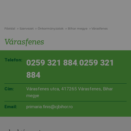
Főoldal
Szervezet
Önkormányzatok
Bihar megye
Várasfenes
Várasfenes
Telefon:
0259 321 884
0259 321
,
884
Cím:
Várasfenes utca, 417265 Várasfenes, Bihar
megye
Email:
primaria.finis@cjbihor.ro