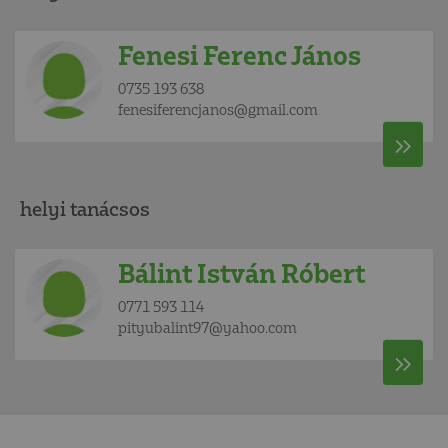
Fenesi Ferenc János
0735 193 638
fenesiferencjanos@gmail.com
helyi tanácsos
Bálint István Róbert
0771 593 114
pityubalint97@yahoo.com