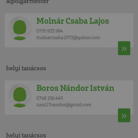
alpolgármester
Molnár Csaba Lajos
0770 933 994
molnarcsaba1972@yahoo.com
helyi tanácsos
Boros Nándor István
0748 156 445
nani17nandor@gmail.com
helyi tanácsos