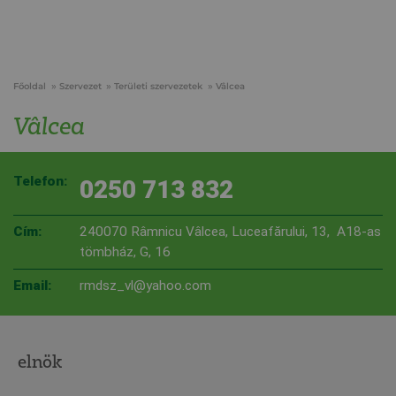
Főoldal
Szervezet
Területi szervezetek
Vâlcea
Vâlcea
Telefon:
0250 713 832
Cím:
240070 Râmnicu Vâlcea, Luceafărului, 13, A18-as
tömbház, G, 16
Email:
rmdsz_vl@yahoo.com
elnök