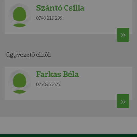
Szántó Csilla
0740 219 299
ügyvezető elnök
Farkas Béla
0770965627