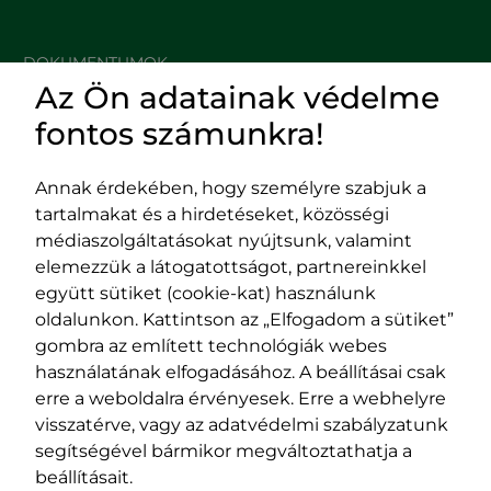
DOKUMENTUMOK
Az Ön adatainak védelme
HASZNOS LINKEK
fontos számunkra!
Annak érdekében, hogy személyre szabjuk a
tartalmakat és a hirdetéseket, közösségi
Impresszum
médiaszolgáltatásokat nyújtsunk, valamint
Adatvédelmi szabályzat
elemezzük a látogatottságot, partnereinkkel
EPP program
együtt sütiket (cookie-kat) használunk
400029 Kolozsvár,
400489 Kolozsvár,
oldalunkon. Kattintson az „Elfogadom a sütiket”
Fürdő (Card. Iuliu Hossu) utca, 41.
Majális utca, 60.
gombra az említett technológiák webes
szám
szám
használatának elfogadásához. A beállításai csak
tel/fax:
0723 250 321
tel/fax:
0264 590 758
erre a weboldalra érvényesek. Erre a webhelyre
email:
office@rmdsz.ro
email:
office@rmdsz.ro
visszatérve, vagy az adatvédelmi szabályzatunk
segítségével bármikor megváltoztathatja a
beállításait.