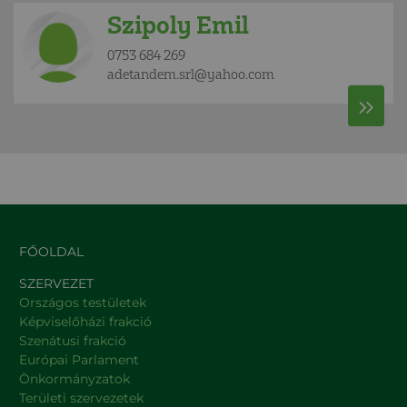
Szipoly Emil
0753 684 269
adetandem.srl@yahoo.com
FŐOLDAL
SZERVEZET
Országos testületek
Képviselőházi frakció
Szenátusi frakció
Európai Parlament
Önkormányzatok
Területi szervezetek