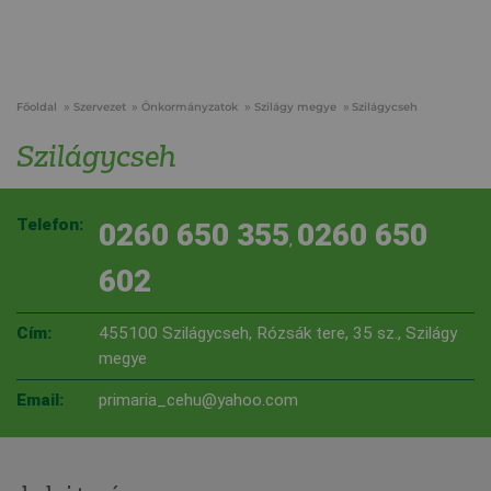
Főoldal
Szervezet
Önkormányzatok
Szilágy megye
Szilágycseh
Szilágycseh
Telefon:
0260 650 355
0260 650
,
602
Cím:
455100 Szilágycseh, Rózsák tere, 35 sz., Szilágy
megye
Email:
primaria_cehu@yahoo.com