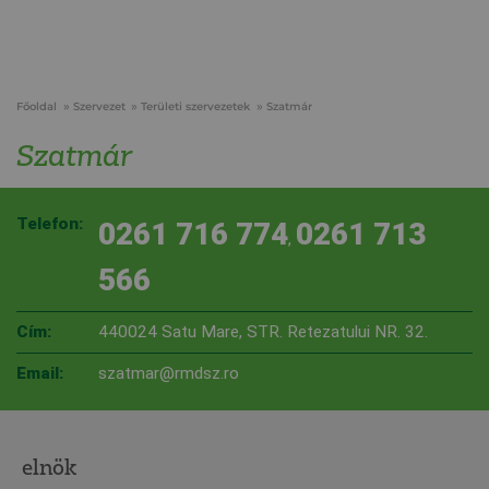
Főoldal
Szervezet
Területi szervezetek
Szatmár
Szatmár
Telefon:
0261 716 774
0261 713
,
566
Cím:
440024 Satu Mare, STR. Retezatului NR. 32.
Email:
szatmar@rmdsz.ro
elnök