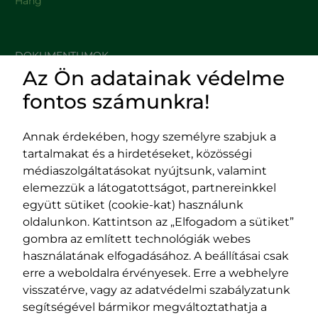
Hang
DOKUMENTUMOK
Az Ön adatainak védelme
HASZNOS LINKEK
fontos számunkra!
Annak érdekében, hogy személyre szabjuk a
tartalmakat és a hirdetéseket, közösségi
Impresszum
médiaszolgáltatásokat nyújtsunk, valamint
Adatvédelmi szabályzat
elemezzük a látogatottságot, partnereinkkel
EPP program
együtt sütiket (cookie-kat) használunk
400029 Kolozsvár,
400489 Kolozsvár,
oldalunkon. Kattintson az „Elfogadom a sütiket”
Fürdő (Card. Iuliu Hossu) utca, 41.
Majális utca, 60.
gombra az említett technológiák webes
szám
szám
használatának elfogadásához. A beállításai csak
tel/fax:
0723 250 321
tel/fax:
0264 590 758
erre a weboldalra érvényesek. Erre a webhelyre
email:
office@rmdsz.ro
email:
office@rmdsz.ro
visszatérve, vagy az adatvédelmi szabályzatunk
segítségével bármikor megváltoztathatja a