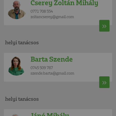
Cserey Zoltán Mihály
0771 708 554
zoltancserey@gmail.com
helyi tanácsos
Barta Szende
0745 509 787
szende.barta@gmail.com
helyi tanácsos
Jánó Mihály