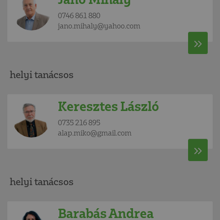
0746 861 880
jano.mihaly@yahoo.com
helyi tanácsos
Keresztes László
0735 216 895
alap.miko@gmail.com
helyi tanácsos
Barabás Andrea