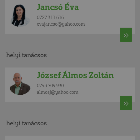
Jancsó Éva
0727 311 616
evajancso@yahoo.com
helyi tanácsos
József Álmos Zoltán
0745 709 930
almosj@yahoo.com
helyi tanácsos