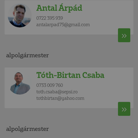
Antal Árpád
0722 395 939
antalarpad75@gmail.com
alpolgármester
Tóth-Birtan Csaba
0733 009 760
toth.csaba@sepsi.ro
tothbirtan@yahoo.com
alpolgármester