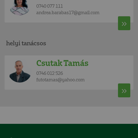
0740 077 111
andrea.barabas17@gmail.com
helyi tanácsos
Csutak Tamás
0746 012 526
futotamas@yahoo.com