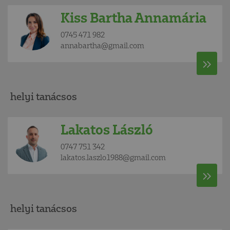
Kiss Bartha Annamária
0745 471 982
annabartha@gmail.com
helyi tanácsos
Lakatos László
0747 751 342
lakatos.laszlo1988@gmail.com
helyi tanácsos