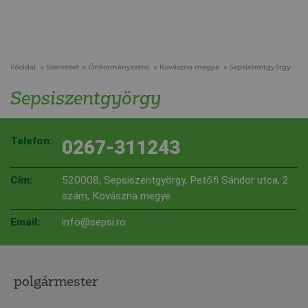
Főoldal
Szervezet
Önkormányzatok
Kovászna megye
Sepsiszentgyörgy
Sepsiszentgyörgy
Telefon:
0267-311243
Cím:
520008, Sepsiszentgyörgy, Petőfi Sándor utca, 2
szám, Kovászna megye
Email:
info@sepsi.ro
polgármester