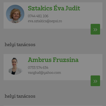
Sztakics Éva Judit
0744 481 106
eva.sztakics@sepsi.ro
helyi tanácsos
Ambrus Fruzsina
0733 574 634
varghaf@yahoo.com
helyi tanácsos