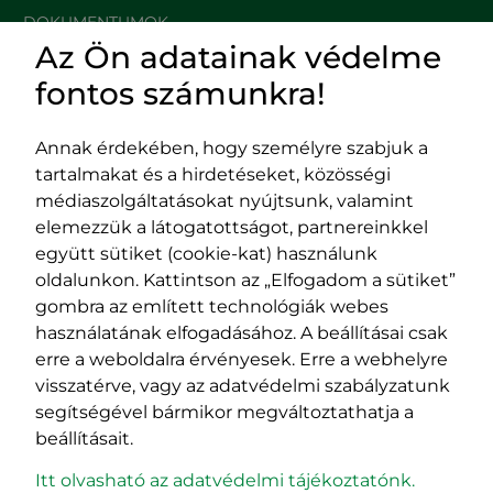
DOKUMENTUMOK
Az Ön adatainak védelme
HASZNOS LINKEK
fontos számunkra!
Annak érdekében, hogy személyre szabjuk a
tartalmakat és a hirdetéseket, közösségi
Impresszum
médiaszolgáltatásokat nyújtsunk, valamint
Adatvédelmi szabályzat
elemezzük a látogatottságot, partnereinkkel
EPP program
együtt sütiket (cookie-kat) használunk
400029 Kolozsvár,
400489 Kolozsvár,
oldalunkon. Kattintson az „Elfogadom a sütiket”
Fürdő (Card. Iuliu Hossu) utca, 41.
Majális utca, 60.
gombra az említett technológiák webes
szám
szám
használatának elfogadásához. A beállításai csak
tel/fax:
0723 250 321
tel/fax:
0264 590 758
erre a weboldalra érvényesek. Erre a webhelyre
email:
office@rmdsz.ro
email:
office@rmdsz.ro
visszatérve, vagy az adatvédelmi szabályzatunk
segítségével bármikor megváltoztathatja a
beállításait.
Itt olvasható az adatvédelmi tájékoztatónk.