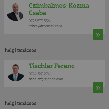
Czimbalmos-Kozma
Csaba
0723 533 536
czkcs@freemail.com
helyi tanácsos
Tischler Ferenc
0744-561274
tischlerf@yahoo.com
helyi tanácsos