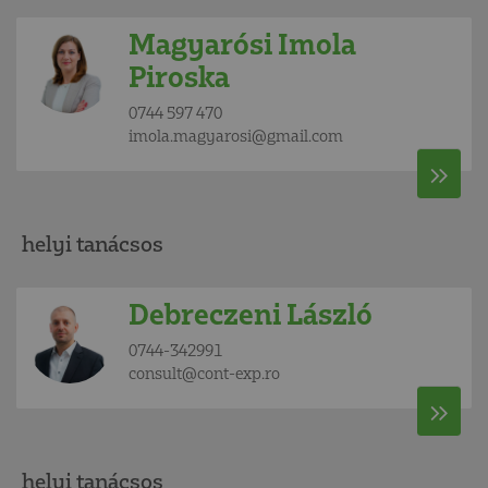
Magyarósi Imola
Piroska
0744 597 470
imola.magyarosi@gmail.com
helyi tanácsos
Debreczeni László
0744-342991
consult@cont-exp.ro
helyi tanácsos