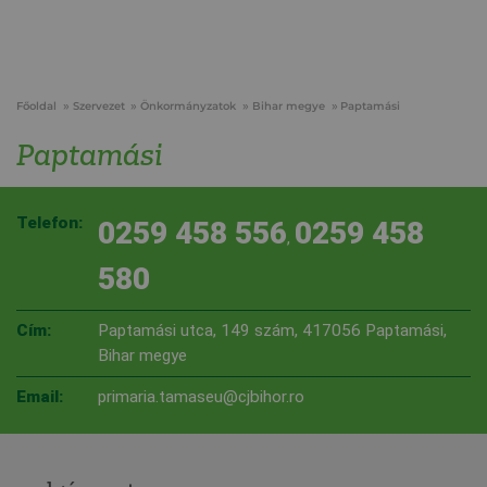
Főoldal
Szervezet
Önkormányzatok
Bihar megye
Paptamási
Paptamási
Telefon:
0259 458 556
0259 458
,
580
Cím:
Paptamási utca, 149 szám, 417056 Paptamási,
Bihar megye
Email:
primaria.tamaseu@cjbihor.ro