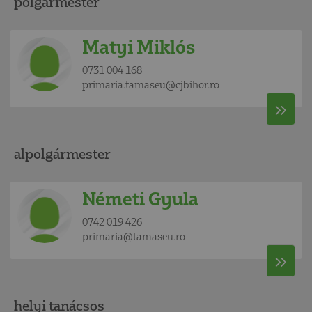
polgármester
Matyi Miklós
0731 004 168
primaria.tamaseu@cjbihor.ro
alpolgármester
Németi Gyula
0742 019 426
primaria@tamaseu.ro
helyi tanácsos