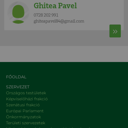
Ghitea Pavel
0728 202 991
ghiteapavel84@gmail.com
FŐOLDAL
SZERVEZET
Országos testületek
Képviselőházi frakció
Szenátusi frakció
Európai Parlament
Önkormányzatok
Területi szervezetek