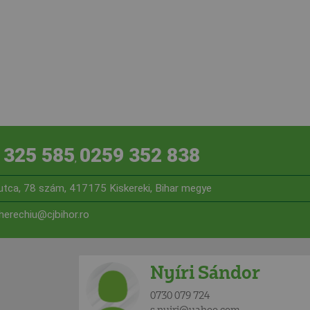
 325 585
0259 352 838
,
 utca, 78 szám, 417175 Kiskereki, Bihar megye
cherechiu@cjbihor.ro
Nyíri Sándor
0730 079 724
s.nyiri@yahoo.com