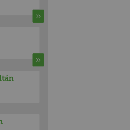
ltán
n