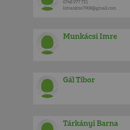
0748 977 731
Istvankiss7908@gmail.com
Munkácsi Imre
Gál Tibor
Tárkányi Barna