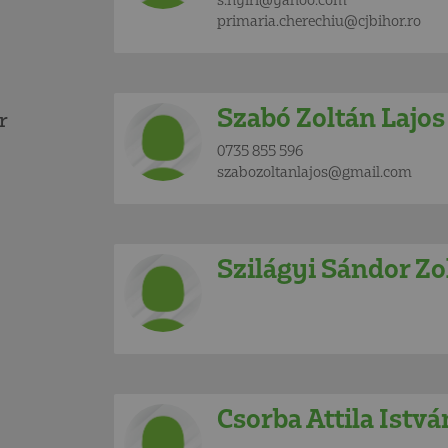
primaria.cherechiu@cjbihor.ro
Szabó Zoltán Lajos
r
0735 855 596
szabozoltanlajos@gmail.com
Szilágyi Sándor Zo
Csorba Attila Istvá