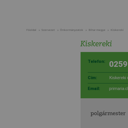
Főoldal
Szervezet
Önkormányzatok
Bihar megye
Kiskereki
Kiskereki
Telefon:
0259
Cím:
Kiskereki
Email:
primaria.
polgármester