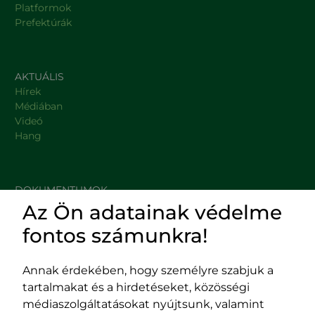
Platformok
Prefektúrák
AKTUÁLIS
Hírek
Médiában
Videó
Hang
DOKUMENTUMOK
Az Ön adatainak védelme
HASZNOS LINKEK
fontos számunkra!
Annak érdekében, hogy személyre szabjuk a
tartalmakat és a hirdetéseket, közösségi
Impresszum
médiaszolgáltatásokat nyújtsunk, valamint
Adatvédelmi szabályzat