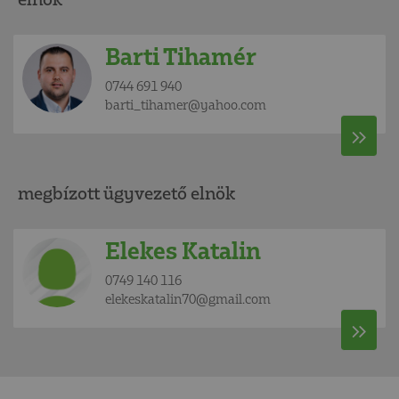
Barti Tihamér
0744 691 940
barti_tihamer@yahoo.com
megbízott ügyvezető elnök
Elekes Katalin
0749 140 116
elekeskatalin70@gmail.com