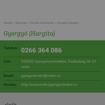
Főoldal
Szervezet
Területi szervezetek
Gyergyó (Hargita)
Gyergyó (Hargita)
Telefon:
0266 364 086
Cím:
535500 Gyergyószentmiklós, Szabadság tér 23
szám
Email:
gyergyoterulet@rmdsz.ro
Honlap:
http://www.rmdszgyergyoterulet.ro/
elnök