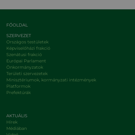
FŐOLDAL
SZERVEZET
Országos testületek
Képviselőházi frakció
Szenátusi frakció
Európai Parlament
Önkormányzatok
Területi szervezetek
Minisztériumok, kormányzati intézmények
Platformok
Prefektúrák
AKTUÁLIS
Hírek
Médiában
Videó