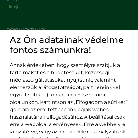
Hang
DOKUMENTUMOK
Az Ön adatainak védelme
HASZNOS LINKEK
fontos számunkra!
Annak érdekében, hogy személyre szabjuk a
tartalmakat és a hirdetéseket, közösségi
Impresszum
médiaszolgáltatásokat nyújtsunk, valamint
Adatvédelmi szabályzat
elemezzük a látogatottságot, partnereinkkel
EPP program
együtt sütiket (cookie-kat) használunk
400029 Kolozsvár,
400489 Kolozsvár,
oldalunkon. Kattintson az „Elfogadom a sütiket”
Fürdő (Card. Iuliu Hossu) utca, 41.
Majális utca, 60.
gombra az említett technológiák webes
szám
szám
használatának elfogadásához. A beállításai csak
tel/fax:
0723 250 321
tel/fax:
0264 590 758
erre a weboldalra érvényesek. Erre a webhelyre
email:
office@rmdsz.ro
email:
office@rmdsz.ro
visszatérve, vagy az adatvédelmi szabályzatunk