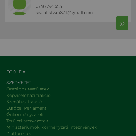
0746 794 653
szalaiIstvan871@gmail.com
FŐOLDAL
SZERVEZET
Országos testületek
Képviselőházi frakció
Szenátusi frakció
Európai Parlament
Önkormányzatok
Területi szervezetek
Minisztériumok, kormányzati intézmények
Platformok