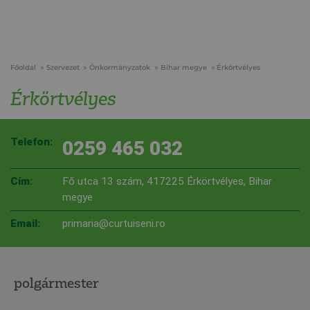
Főoldal
Szervezet
Önkormányzatok
Bihar megye
Érkörtvélyes
Érkörtvélyes
Telefon:
0259 465 032
Cím:
Fő utca 13 szám, 417225 Érkörtvélyes, Bihar
megye
Email:
primaria@curtuiseni.ro
polgármester