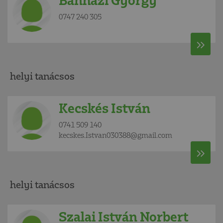
Bánházi György
0747 240 305
helyi tanácsos
Kecskés István
0741 509 140
kecskes.Istvan030388@gmail.com
helyi tanácsos
Szalai István Norbert