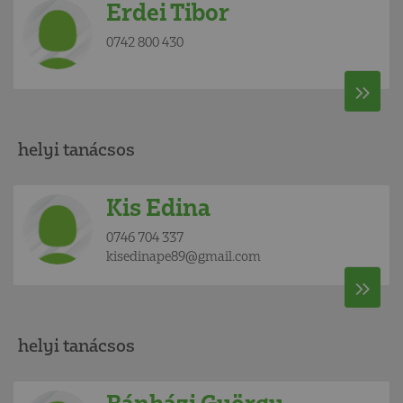
Erdei Tibor
0742 800 430
helyi tanácsos
Kis Edina
0746 704 337
kisedinape89@gmail.com
helyi tanácsos