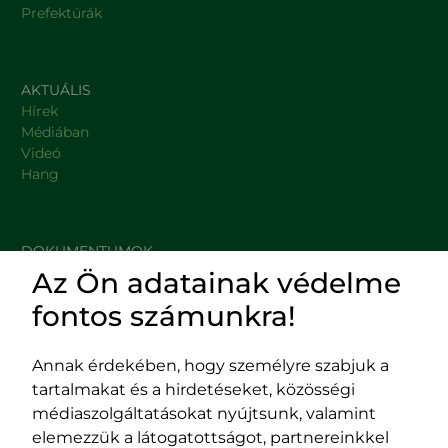
Prefektúrák
AKTUÁLIS
Hírek
Médiában
Videó
Hang
DOKUMENTUMOK
Az Ön adatainak védelme
HASZNOS LINKEK
fontos számunkra!
Annak érdekében, hogy személyre szabjuk a
tartalmakat és a hirdetéseket, közösségi
Impresszum
médiaszolgáltatásokat nyújtsunk, valamint
Adatvédelmi szabályzat
elemezzük a látogatottságot, partnereinkkel
EPP program