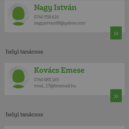
Nagy István
0740 558 616
nagyistvan68@yahoo.com
helyi tanácsos
Kovács Emese
0740 083 163
mesi_17@freemail.hu
helyi tanácsos