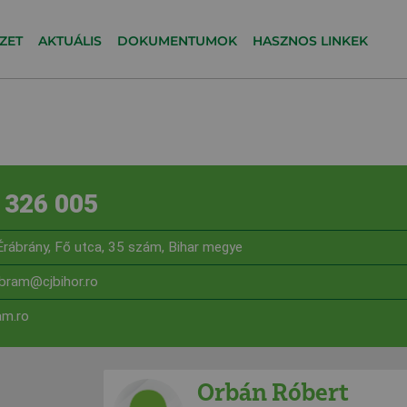
ZET
AKTUÁLIS
DOKUMENTUMOK
HASZNOS LINKEK
 326 005
rábrány, Fő utca, 35 szám, Bihar megye
abram@cjbihor.ro
m.ro
Orbán Róbert