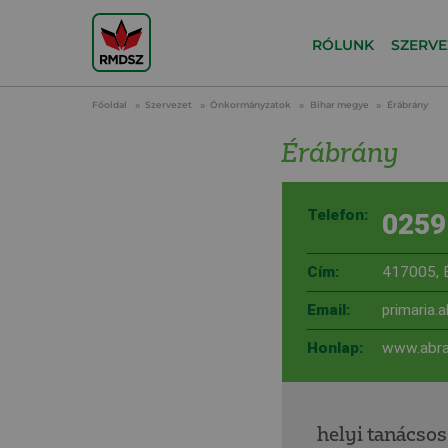
RÓLUNK
SZERVE
Főoldal
Szervezet
Önkormányzatok
Bihar megye
Érábrány
Érábrány
Telefon:
0259
Cím:
417005, É
Email:
primaria.
Honlap:
www.abra
helyi tanácsos