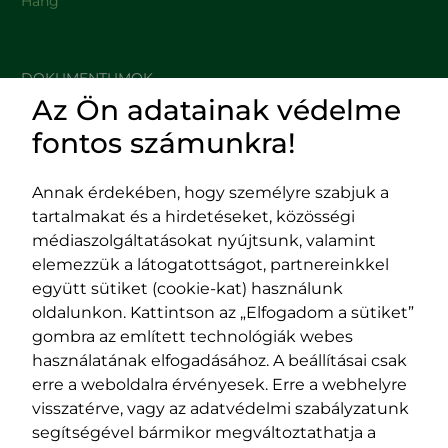
Hang
DOKUMENTUMOK
Az Ön adatainak védelme
HASZNOS LINKEK
fontos számunkra!
Annak érdekében, hogy személyre szabjuk a
tartalmakat és a hirdetéseket, közösségi
Impresszum
médiaszolgáltatásokat nyújtsunk, valamint
Adatvédelmi szabályzat
elemezzük a látogatottságot, partnereinkkel
EPP program
együtt sütiket (cookie-kat) használunk
400029 Kolozsvár,
400489 Kolozsvár,
oldalunkon. Kattintson az „Elfogadom a sütiket”
Fürdő (Card. Iuliu Hossu) utca, 41.
Majális utca, 60.
gombra az említett technológiák webes
szám
szám
használatának elfogadásához. A beállításai csak
tel/fax:
0723 250 321
tel/fax:
0264 590 758
erre a weboldalra érvényesek. Erre a webhelyre
email:
office@rmdsz.ro
email:
office@rmdsz.ro
visszatérve, vagy az adatvédelmi szabályzatunk
segítségével bármikor megváltoztathatja a