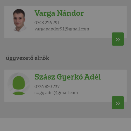
Varga Nándor
0743 226 791
varganandor91@gmail.com
ügyvezető elnök
Szász Gyerkó Adél
0734 820 737
sz.gy.adel@gmail.com