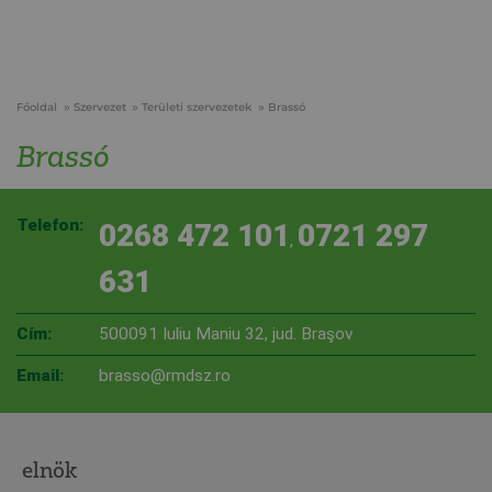
Főoldal
Szervezet
Területi szervezetek
Brassó
Brassó
Telefon:
0268 472 101
0721 297
,
631
Cím:
500091 Iuliu Maniu 32, jud. Braşov
Email:
brasso@rmdsz.ro
elnök