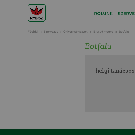
RÓLUNK
SZERVE
Főoldal
Szervezet
Önkormányzatok
Brassó megye
Botfalu
Botfalu
helyi tanácsos