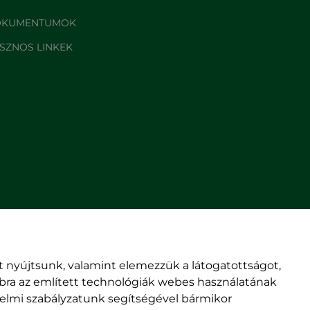
KUMENTUMOK
SZNOS LINKEK
 nyújtsunk, valamint elemezzük a látogatottságot,
© rmdsz.ro 2026
mbra az említett technológiák webes használatának
édelmi szabályzatunk segítségével bármikor