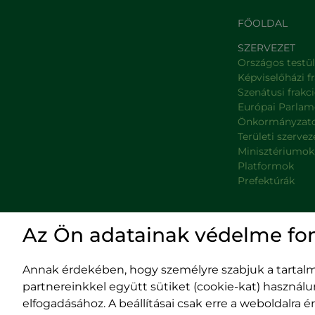
FŐOLDAL
SZERVEZET
Országos testü
Képviselőházi f
Szenátusi frakc
Európai Parlam
Önkormányzat
Területi szervez
Minisztériumok
Platformok
Prefektúrák
Az Ön adatainak védelme fo
Impresszum
400029 
Annak érdekében, hogy személyre szabjuk a tartalma
Adatvédelmi szabályzat
Fürdő (Card. Iuliu
EPP program
tel/fax:
0
partnereinkkel együtt sütiket (cookie-kat) használ
email:
off
elfogadásához. A beállításai csak erre a weboldalra