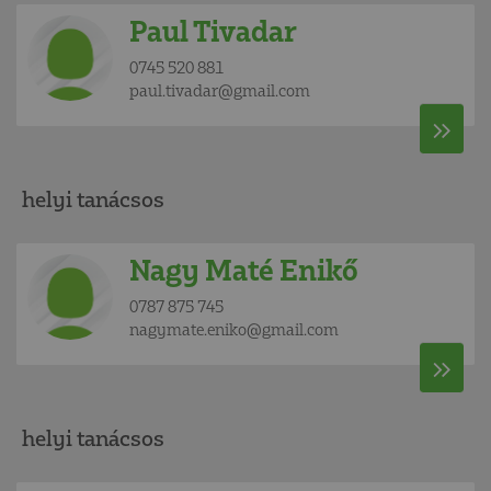
Paul Tivadar
0745 520 881
paul.tivadar@gmail.com
helyi tanácsos
Nagy Maté Enikő
0787 875 745
nagymate.eniko@gmail.com
helyi tanácsos