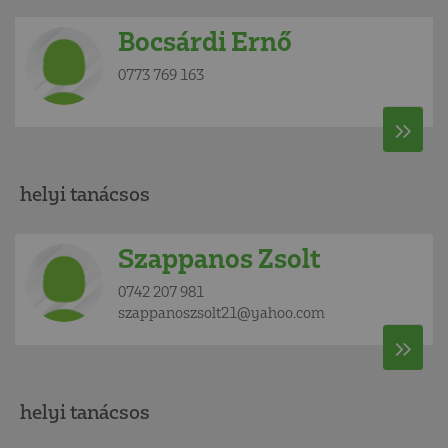
Bocsárdi Ernő
0773 769 163
helyi tanácsos
Szappanos Zsolt
0742 207 981
szappanoszsolt21@yahoo.com
helyi tanácsos