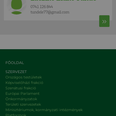
0741 126 844
tundele77@gmail.com
FŐOLDAL
SZERVEZET
Országos testületek
Képviselőházi frakció
Szenátusi frakció
Európai Parlament
Önkormányzatok
Területi szervezetek
Minisztériumok, kormányzati intézmények
Platformok