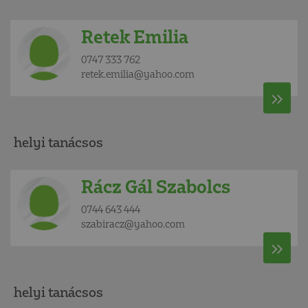
Retek Emilia
0747 333 762
retek.emilia@yahoo.com
helyi tanácsos
Rácz Gál Szabolcs
0744 643 444
szabiracz@yahoo.com
helyi tanácsos