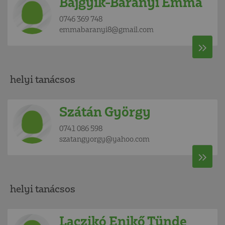
Bajgyik-Baranyi Emma
0746 369 748
emmabaranyi8@gmail.com
helyi tanácsos
Szátán György
0741 086 598
szatangyorgy@yahoo.com
helyi tanácsos
Laczikó Enikő Tünde