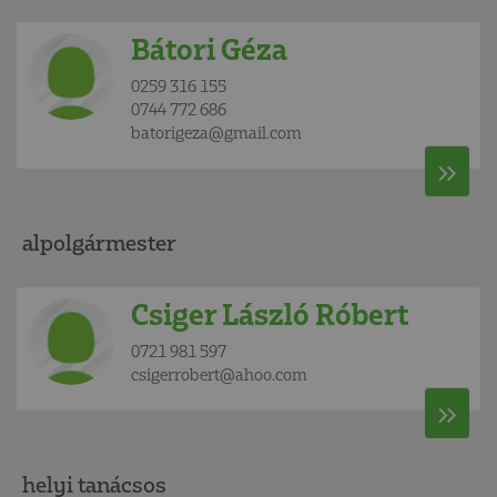
Bátori Géza
0259 316 155
0744 772 686
batorigeza@gmail.com
alpolgármester
Csiger László Róbert
0721 981 597
csigerrobert@ahoo.com
helyi tanácsos