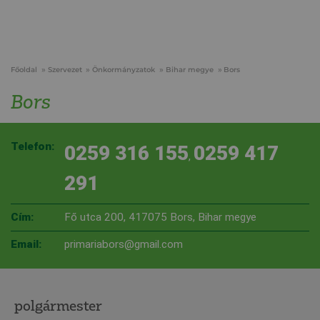
Főoldal
Szervezet
Önkormányzatok
Bihar megye
Bors
Bors
Telefon:
0259 316 155
0259 417
,
291
Cím:
Fő utca 200, 417075 Bors, Bihar megye
Email:
primariabors@gmail.com
polgármester