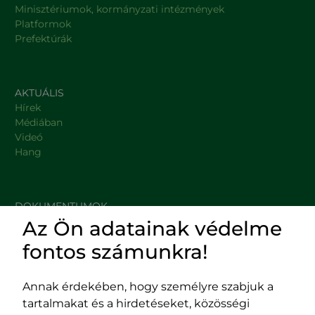
Minisztériumok, kormányzati intézmények
Platformok
Prefektúrák
AKTUÁLIS
Hírek
Médiában
Videó
Hang
DOKUMENTUMOK
Az Ön adatainak védelme
HASZNOS LINKEK
fontos számunkra!
Annak érdekében, hogy személyre szabjuk a
tartalmakat és a hirdetéseket, közösségi
Impresszum