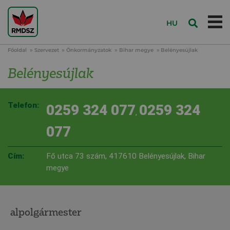
HU
Főoldal
Szervezet
Önkormányzatok
Bihar megye
Belényesújlak
Belényesújlak
Telefon:
0259 324 077
0259 324
,
077
Cím:
Fő utca 73 szám, 417610 Belényesújlak, Bihar
megye
alpolgármester