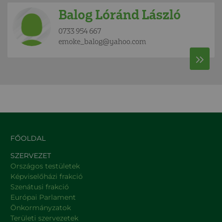
Balog Lóránd László
0733 954 667
emoke_balog@yahoo.com
FŐOLDAL
SZERVEZET
Országos testületek
Képviselőházi frakció
Szenátusi frakció
Európai Parlament
Önkormányzatok
Területi szervezetek