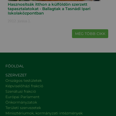
Hasznosítsák itthon a külföldön szerzett
tapasztalatokat - Ballagtak a Tasnádi Ipari
Iskolaközpontban
2012. június 1.
MÉG TÖBB CIKK
FŐOLDAL
SZERVEZET
Országos testületek
Képviselőházi frakció
Szenátusi frakció
Európai Parlament
Önkormányzatok
Területi szervezetek
Minisztériumok, kormányzati intézmények