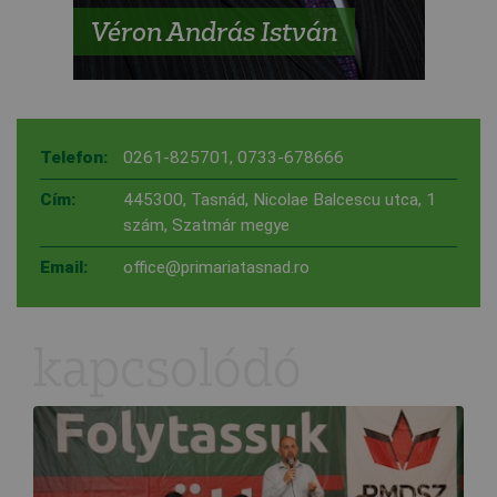
Véron András István
Telefon:
0261-825701
,
0733-678666
Cím:
445300, Tasnád, Nicolae Balcescu utca, 1
szám, Szatmár megye
Email:
office@primariatasnad.ro
kapcsolódó