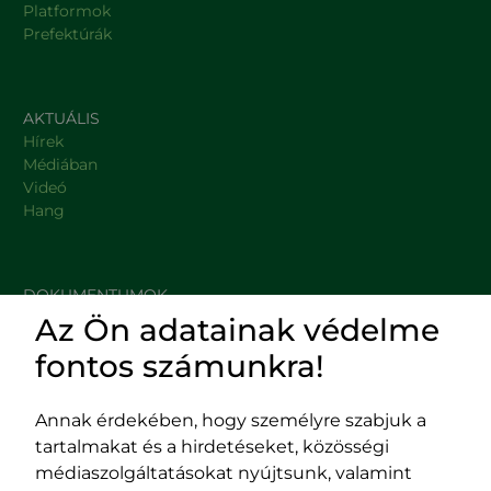
Platformok
Prefektúrák
AKTUÁLIS
Hírek
Médiában
Videó
Hang
DOKUMENTUMOK
Az Ön adatainak védelme
HASZNOS LINKEK
fontos számunkra!
Annak érdekében, hogy személyre szabjuk a
tartalmakat és a hirdetéseket, közösségi
Impresszum
médiaszolgáltatásokat nyújtsunk, valamint
Adatvédelmi szabályzat