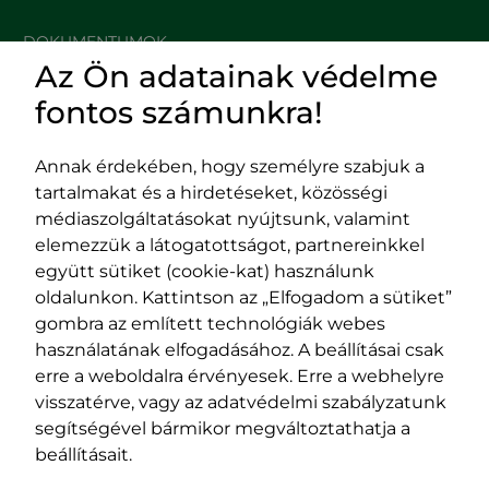
DOKUMENTUMOK
Az Ön adatainak védelme
HASZNOS LINKEK
fontos számunkra!
Annak érdekében, hogy személyre szabjuk a
tartalmakat és a hirdetéseket, közösségi
Impresszum
médiaszolgáltatásokat nyújtsunk, valamint
Adatvédelmi szabályzat
elemezzük a látogatottságot, partnereinkkel
EPP program
együtt sütiket (cookie-kat) használunk
400029 Kolozsvár,
400489 Kolozsvár,
oldalunkon. Kattintson az „Elfogadom a sütiket”
Fürdő (Card. Iuliu Hossu) utca, 41.
Majális utca, 60.
gombra az említett technológiák webes
szám
szám
használatának elfogadásához. A beállításai csak
tel/fax:
0723 250 321
tel/fax:
0264 590 758
erre a weboldalra érvényesek. Erre a webhelyre
email:
office@rmdsz.ro
email:
office@rmdsz.ro
visszatérve, vagy az adatvédelmi szabályzatunk
segítségével bármikor megváltoztathatja a
beállításait.