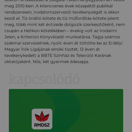
meg 2010-ben. A kilencvenes évek közepétől publikál
rendszeresen, irodalomszervezői tevékenységét is ekkor
kezdi el. Tíz önálló kötete és tíz műfordítás-kötete jelent
meg, több mint két évtizede dolgozik szerkesztőként, nem
csupán a Helikon kötelékében – évekig volt az Irodalmi
Jelen, a Kriterion Könyvkiadó munkatársa. Tagja számos
szakmai szervezetnek, nyolc éven át töltötte be az Erdélyi
Magyar Írók Ligájának elnöki tisztét, 12 éven át
tevékenykedett a BBTE Színház és Televízió Karának
oktatójaként. Nős, két gyermek édesapja.
kapcsolódó