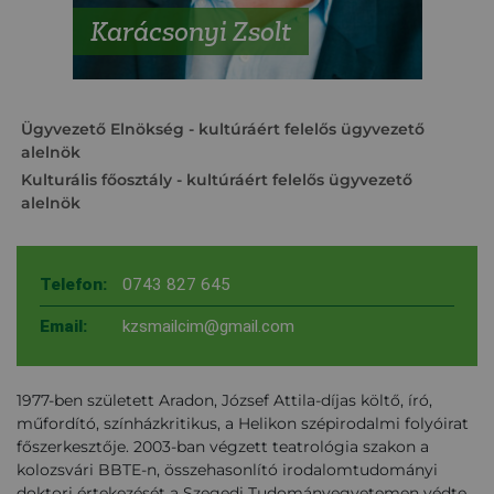
Karácsonyi Zsolt
Ügyvezető Elnökség
- kultúráért felelős ügyvezető
alelnök
Kulturális főosztály
- kultúráért felelős ügyvezető
alelnök
Telefon:
0743 827 645
Email:
kzsmailcim@gmail.com
1977-ben született Aradon, József Attila-díjas költő, író,
műfordító, színházkritikus, a Helikon szépirodalmi folyóirat
főszerkesztője. 2003-ban végzett teatrológia szakon a
kolozsvári BBTE-n, összehasonlító irodalomtudományi
doktori értekezését a Szegedi Tudományegyetemen védte