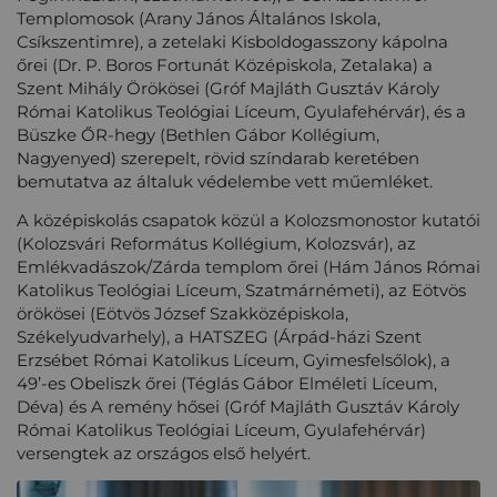
Templomosok (Arany János Általános Iskola,
Csíkszentimre), a zetelaki Kisboldogasszony kápolna
őrei (Dr. P. Boros Fortunát Középiskola, Zetalaka) a
Szent Mihály Örökösei (Gróf Majláth Gusztáv Károly
Római Katolikus Teológiai Líceum, Gyulafehérvár), és a
Büszke ŐR-hegy (Bethlen Gábor Kollégium,
Nagyenyed) szerepelt, rövid színdarab keretében
bemutatva az általuk védelembe vett műemléket.
A középiskolás csapatok közül a Kolozsmonostor kutatói
(Kolozsvári Református Kollégium, Kolozsvár), az
Emlékvadászok/Zárda templom őrei (Hám János Római
Katolikus Teológiai Líceum, Szatmárnémeti), az Eötvös
örökösei (Eötvös József Szakközépiskola,
Székelyudvarhely), a HATSZEG (Árpád-házi Szent
Erzsébet Római Katolikus Líceum, Gyimesfelsőlok), a
49’-es Obeliszk őrei (Téglás Gábor Elméleti Líceum,
Déva) és A remény hősei (Gróf Majláth Gusztáv Károly
Római Katolikus Teológiai Líceum, Gyulafehérvár)
versengtek az országos első helyért.