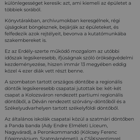
különlegességet keresik: azt, ami kiemeli az épületet a
többiek sorából.
Könyvtárakban, archívumokban keresgélnek, régi
újságokat böngésznek, bejárják az épületeket, és
felfedezik azok rejtélyeit, bevonva a kutatómunkába
szakembereket is.
Ez az Erdély-szerte működő mozgalom az utóbbi
időszak legsikeresebb, ifjúságnak szóló örökségvédelmi
kezdeményezése
, hiszen immár 13 megyében eddig
közel 4 ezer diák vett részt benne.
A szombaton tartott országos döntőbe a regionális
döntők legsikeresebb csapatai jutottak be: két-két
csapat a Kolozsváron rendezett partiumi regionális
döntőből, a Déván rendezett szórvány-döntőből és a
Székelyudvarhelyen tartott székelyföldi döntőből.
Az általános iskolák csapatai közül a szatmári döntőben
a Panda banda (Ady Endre Elméleti Líceum,
Nagyvárad), a Peronkommandó (Kölcsey Ferenc
Főgimnázium, Szatmárnémeti), a CSÍKszentimreI