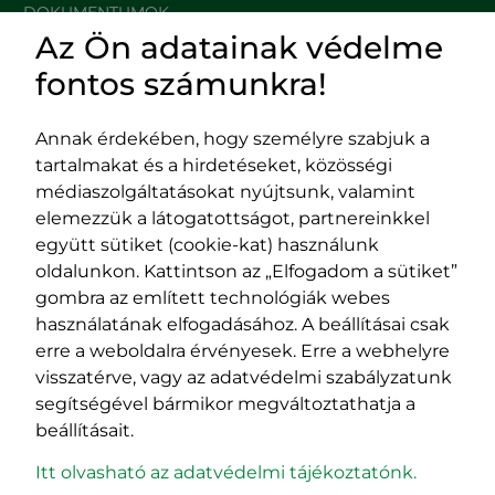
DOKUMENTUMOK
Az Ön adatainak védelme
HASZNOS LINKEK
fontos számunkra!
Annak érdekében, hogy személyre szabjuk a
tartalmakat és a hirdetéseket, közösségi
Impresszum
médiaszolgáltatásokat nyújtsunk, valamint
Adatvédelmi szabályzat
elemezzük a látogatottságot, partnereinkkel
EPP program
együtt sütiket (cookie-kat) használunk
400029 Kolozsvár,
400489 Kolozsvár,
oldalunkon. Kattintson az „Elfogadom a sütiket”
Fürdő (Card. Iuliu Hossu) utca, 41.
Majális utca, 60.
gombra az említett technológiák webes
szám
szám
használatának elfogadásához. A beállításai csak
tel/fax:
0723 250 321
tel/fax:
0264 590 758
erre a weboldalra érvényesek. Erre a webhelyre
email:
office@rmdsz.ro
email:
office@rmdsz.ro
visszatérve, vagy az adatvédelmi szabályzatunk
segítségével bármikor megváltoztathatja a
beállításait.
Itt olvasható az adatvédelmi tájékoztatónk.