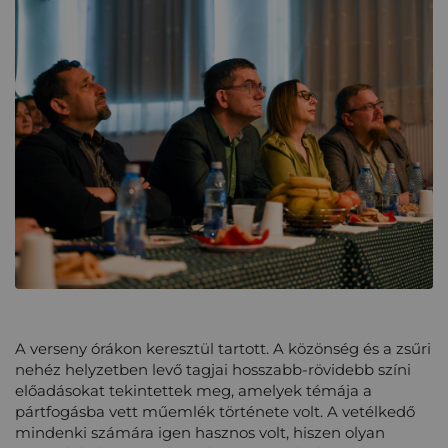
A verseny órákon keresztül tartott. A közönség és a zsűri
nehéz helyzetben levő tagjai hosszabb-rövidebb színi
előadásokat tekintettek meg, amelyek témája a
pártfogásba vett műemlék története volt.
A vetélkedő
mindenki számára igen hasznos volt, hiszen olyan