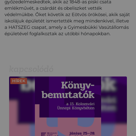
győzedelmeskedtek, akik az 1848-as piski csata
emlékművét, a csárdát és obeliszket vették
védelmükbe.
Őket követik az Eötvös örökösei, akik saját
iskolájuk épületét ismertették meg mindenkivel, illetve
a HATSZEG csapat, amely a Gyimesbükki Vasútállomás
épületével foglalkoztak az utóbbi hónapokban.
kapcsolódó
HÍREK