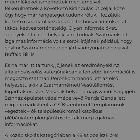
műemlékeket ismerhettek meg, amelyek
felkerülhetnek a következő kirándulás úticéljai közé,
úgy hogy már rengeteget tudunk róluk. Hozzájuk
köthető csodáktól kezdődően, technikai adatokon át
titkos, kedves történetekig. Olyan információkat,
amelyeket talán a helyiek sem tudnak. Szatmáriként
izgalmas információ volt e sorok írójának például, hogy
egykor Szatmárnémetiben járt vadnyugati showjával
Buffalo Bill is.
És ha már itt tartunk, jöjjenek az eredmények!
Az
általános iskolás kategóriákban a fentebbi információt is
megosztó szatmári Peronkommandó lett az első
helyezett
, akik a Szatmárnémeti Vasútállomást
fogadták örökbe. Második helyen a nagyváradi Szigligeti
Színház épületét védelmébe vevő Panda Banda lett,
míg harmadikként a CSÍKszentimreI Templomosok
végeztek – ők településük római katolikus
plébániatemplomjáról osztottak meg izgalmas
információkat.
A középiskolás kategóriában a 49’es obeliszk őrei