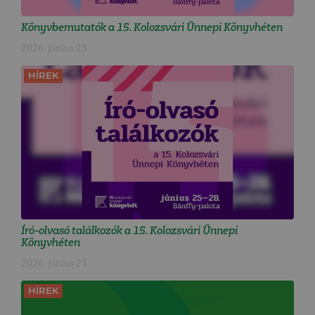
Könyvbemutatók a 15. Kolozsvári Ünnepi Könyvhéten
2026. június 23.
HÍREK
Író-olvasó találkozók a 15. Kolozsvári Ünnepi
Könyvhéten
2026. június 23.
HÍREK