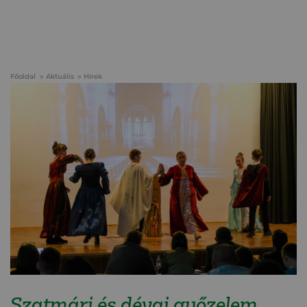
Főoldal
Aktuális
Hírek
Szatmári és dévai győzelem